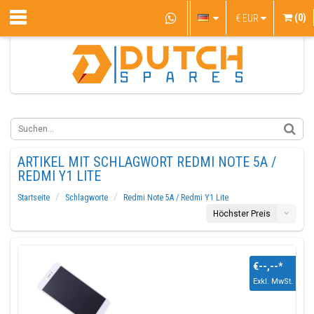
(0)
€
EUR
ARTIKEL MIT SCHLAGWORT REDMI NOTE 5A /
REDMI Y1 LITE
Startseite
Schlagworte
Redmi Note 5A / Redmi Y1 Lite
Höchster Preis
€--,--
*
Exkl. MwSt.