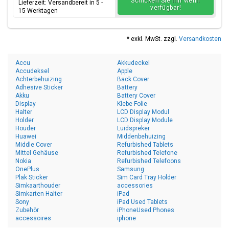
Schicken Sie mir wenn
Lieferzeit: Versandbereit in 5 -
verfügbar!
15 Werktagen
* exkl. MwSt. zzgl.
Versandkosten
Accu
Akkudeckel
Accudeksel
Apple
Achterbehuizing
Back Cover
Adhesive Sticker
Battery
Akku
Battery Cover
Display
Klebe Folie
Halter
LCD Display Modul
Holder
LCD Display Module
Houder
Luidspreker
Huawei
Middenbehuizing
Middle Cover
Refurbished Tablets
Mittel Gehäuse
Refurbished Telefone
Nokia
Refurbished Telefoons
OnePlus
Samsung
Plak Sticker
Sim Card Tray Holder
Simkaarthouder
accessories
Simkarten Halter
iPad
Sony
iPad Used Tablets
Zubehör
iPhoneUsed Phones
accessoires
iphone