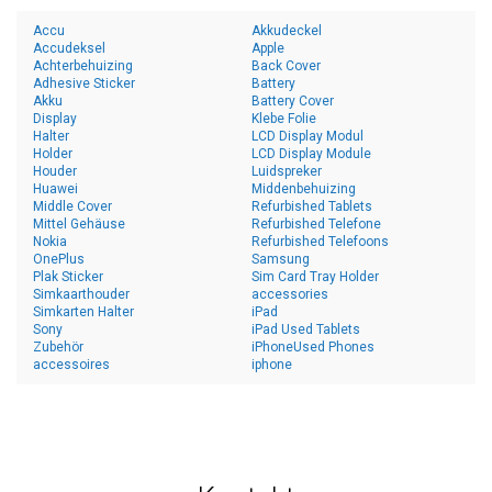
Accu
Akkudeckel
Accudeksel
Apple
Achterbehuizing
Back Cover
Adhesive Sticker
Battery
Akku
Battery Cover
Display
Klebe Folie
Halter
LCD Display Modul
Holder
LCD Display Module
Houder
Luidspreker
Huawei
Middenbehuizing
Middle Cover
Refurbished Tablets
Mittel Gehäuse
Refurbished Telefone
Nokia
Refurbished Telefoons
OnePlus
Samsung
Plak Sticker
Sim Card Tray Holder
Simkaarthouder
accessories
Simkarten Halter
iPad
Sony
iPad Used Tablets
Zubehör
iPhoneUsed Phones
accessoires
iphone