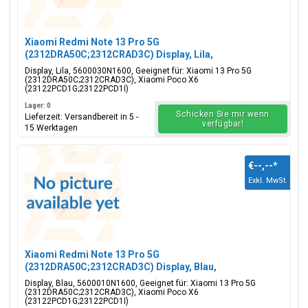
Xiaomi Redmi Note 13 Pro 5G
(2312DRA50C;2312CRAD3C) Display, Lila,
5600030N1600
Display, Lila, 5600030N1600, Geeignet für: Xiaomi 13 Pro 5G
(2312DRA50C;2312CRAD3C), Xiaomi Poco X6
(23122PCD1G;23122PCD1I)
Lager: 0
Schicken Sie mir wenn
Lieferzeit: Versandbereit in 5 -
verfügbar!
15 Werktagen
€--,--
*
Exkl. MwSt.
Xiaomi Redmi Note 13 Pro 5G
(2312DRA50C;2312CRAD3C) Display, Blau,
5600010N1600
Display, Blau, 5600010N1600, Geeignet für: Xiaomi 13 Pro 5G
(2312DRA50C;2312CRAD3C), Xiaomi Poco X6
(23122PCD1G;23122PCD1I)