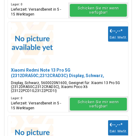
Lager: 0
Schicken Sie mir wenn
Lieferzeit: Versandbereit in 5 -
verfügbar!
15 Werktagen
€--,--
*
Exkl. MwSt.
Xiaomi Redmi Note 13 Pro 5G
(2312DRA50C;2312CRAD3C) Display, Schwarz,
5600020N1600
Display, Schwarz, 5600020N1600, Geeignet für: Xiaomi 13 Pro 5G
(2312DRA50C;2312CRAD3C), Xiaomi Poco X6
(23122PCD1G;23122PCD1I)
Lager: 0
Schicken Sie mir wenn
Lieferzeit: Versandbereit in 5 -
verfügbar!
15 Werktagen
€--,--
*
Exkl. MwSt.