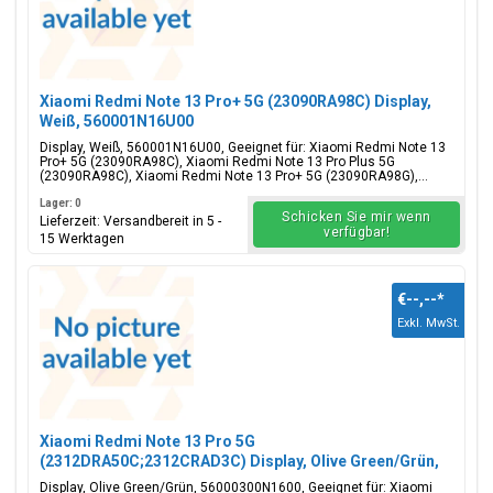
Xiaomi Redmi Note 13 Pro+ 5G (23090RA98C) Display,
Weiß, 560001N16U00
Display, Weiß, 560001N16U00, Geeignet für: Xiaomi Redmi Note 13
Pro+ 5G (23090RA98C), Xiaomi Redmi Note 13 Pro Plus 5G
(23090RA98C), Xiaomi Redmi Note 13 Pro+ 5G (23090RA98G),...
Lager: 0
Schicken Sie mir wenn
Lieferzeit: Versandbereit in 5 -
verfügbar!
15 Werktagen
€--,--
*
Exkl. MwSt.
Xiaomi Redmi Note 13 Pro 5G
(2312DRA50C;2312CRAD3C) Display, Olive Green/Grün,
56000300N1600
Display, Olive Green/Grün, 56000300N1600, Geeignet für: Xiaomi