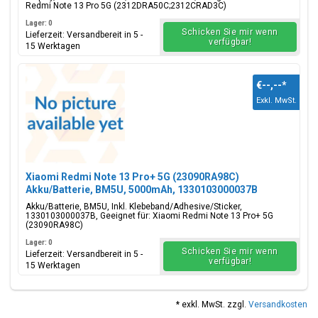
Redmi Note 13 Pro 5G (2312DRA50C;2312CRAD3C)
Lager: 0
Schicken Sie mir wenn
Lieferzeit: Versandbereit in 5 -
verfügbar!
15 Werktagen
€--,--
*
Exkl. MwSt.
Xiaomi Redmi Note 13 Pro+ 5G (23090RA98C)
Akku/Batterie, BM5U, 5000mAh, 1330103000037B
Akku/Batterie, BM5U, Inkl. Klebeband/Adhesive/Sticker,
1330103000037B, Geeignet für: Xiaomi Redmi Note 13 Pro+ 5G
(23090RA98C)
Lager: 0
Schicken Sie mir wenn
Lieferzeit: Versandbereit in 5 -
verfügbar!
15 Werktagen
* exkl. MwSt. zzgl.
Versandkosten