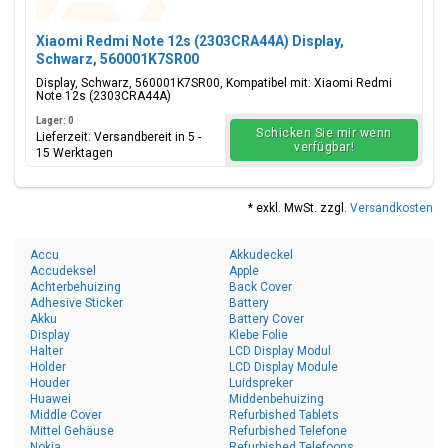
Xiaomi Redmi Note 12s (2303CRA44A) Display,
Schwarz, 560001K7SR00
Display, Schwarz, 560001K7SR00, Kompatibel mit: Xiaomi Redmi
Note 12s (2303CRA44A)
Lager: 0
Schicken Sie mir wenn
Lieferzeit: Versandbereit in 5 -
verfügbar!
15 Werktagen
* exkl. MwSt. zzgl.
Versandkosten
Accu
Akkudeckel
Accudeksel
Apple
Achterbehuizing
Back Cover
Adhesive Sticker
Battery
Akku
Battery Cover
Display
Klebe Folie
Halter
LCD Display Modul
Holder
LCD Display Module
Houder
Luidspreker
Huawei
Middenbehuizing
Middle Cover
Refurbished Tablets
Mittel Gehäuse
Refurbished Telefone
Nokia
Refurbished Telefoons