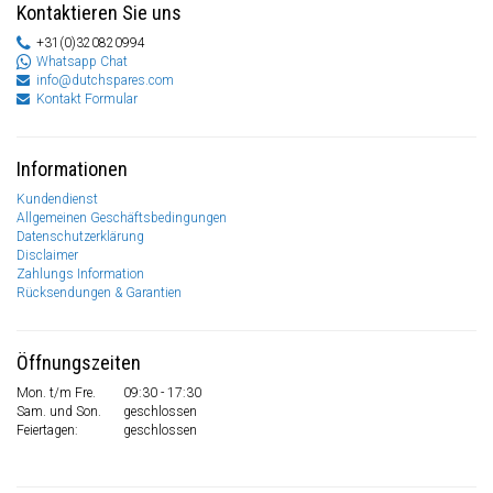
Kontaktieren Sie uns
+31(0)320820994
Whatsapp Chat
info@dutchspares.com
Kontakt Formular
Informationen
Kundendienst
Allgemeinen Geschäftsbedingungen
Datenschutzerklärung
Disclaimer
Zahlungs Information
Rücksendungen & Garantien
Öffnungszeiten
Mon. t/m Fre.
09:30 - 17:30
Sam. und Son.
geschlossen
Feiertagen:
geschlossen