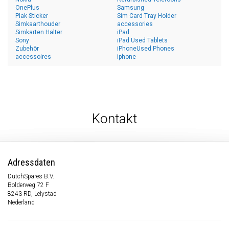
OnePlus
Samsung
Plak Sticker
Sim Card Tray Holder
Simkaarthouder
accessories
Simkarten Halter
iPad
Sony
iPad Used Tablets
Zubehör
iPhoneUsed Phones
accessoires
iphone
Kontakt
Adressdaten
DutchSpares B.V.
Bolderweg 72 F
8243 RD, Lelystad
Nederland