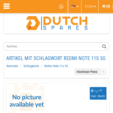
(0)
€
EUR
ARTIKEL MIT SCHLAGWORT REDMI NOTE 11S 5G
Startseite
Schlagworte
Redmi Note 11s 5G
Höchster Preis
€--,--
*
Exkl. MwSt.