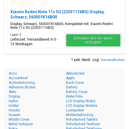
Xiaomi Redmi Note 11s 5G (22031116BG) Display,
Schwarz, 560001K16B00
Display, Schwarz, 560001K16B00, Kompatibel mit: Xiaomi Redmi
Note 11s 5G (22031116BG)
Lager: 0
Schicken Sie mir wenn
Lieferzeit: Versandbereit in 5 -
verfügbar!
15 Werktagen
* exkl. MwSt. zzgl.
Versandkosten
Accu
Akkudeckel
Accudeksel
Apple
Achterbehuizing
Back Cover
Adhesive Sticker
Battery
Akku
Battery Cover
Display
Klebe Folie
Halter
LCD Display Modul
Holder
LCD Display Module
Houder
Luidspreker
Huawei
Middenbehuizing
Middle Cover
Refurbished Tablets
Mittel Gehäuse
Refurbished Telefone
Nokia
Refurbished Telefoons