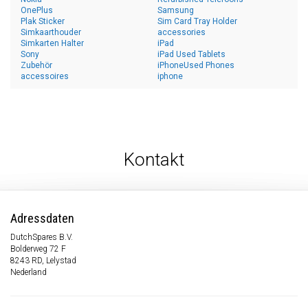
OnePlus
Samsung
Plak Sticker
Sim Card Tray Holder
Simkaarthouder
accessories
Simkarten Halter
iPad
Sony
iPad Used Tablets
Zubehör
iPhoneUsed Phones
accessoires
iphone
Kontakt
Adressdaten
DutchSpares B.V.
Bolderweg 72 F
8243 RD, Lelystad
Nederland