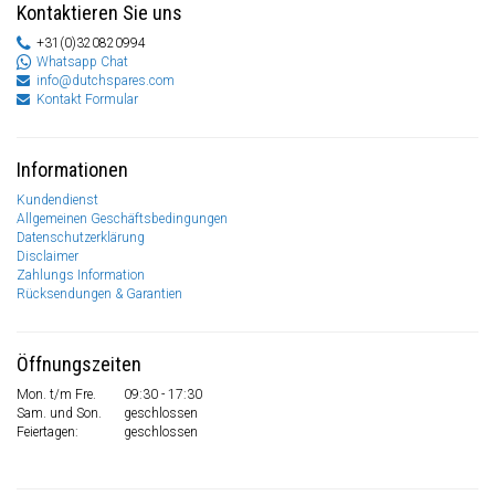
Kontaktieren Sie uns
+31(0)320820994
Whatsapp Chat
info@dutchspares.com
Kontakt Formular
Informationen
Kundendienst
Allgemeinen Geschäftsbedingungen
Datenschutzerklärung
Disclaimer
Zahlungs Information
Rücksendungen & Garantien
Öffnungszeiten
Mon. t/m Fre.
09:30 - 17:30
Sam. und Son.
geschlossen
Feiertagen:
geschlossen