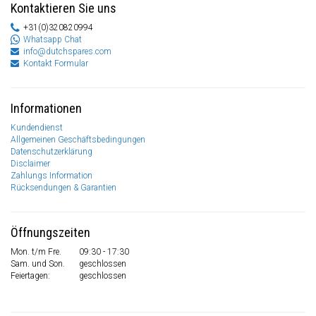
Kontaktieren Sie uns
+31(0)320820994
Whatsapp Chat
info@dutchspares.com
Kontakt Formular
Informationen
Kundendienst
Allgemeinen Geschäftsbedingungen
Datenschutzerklärung
Disclaimer
Zahlungs Information
Rücksendungen & Garantien
Öffnungszeiten
Mon. t/m Fre.
09:30 - 17:30
Sam. und Son.
geschlossen
Feiertagen:
geschlossen