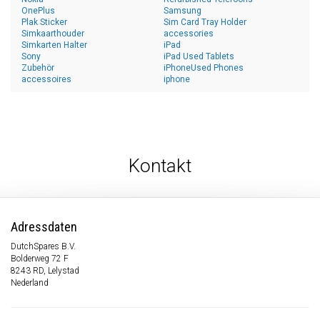
OnePlus
Samsung
Plak Sticker
Sim Card Tray Holder
Simkaarthouder
accessories
Simkarten Halter
iPad
Sony
iPad Used Tablets
Zubehör
iPhoneUsed Phones
accessoires
iphone
Kontakt
Adressdaten
DutchSpares B.V.
Bolderweg 72 F
8243 RD, Lelystad
Nederland