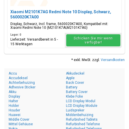
Xiaomi M2101K7AG Redmi Note 10 Display, Schwarz,
5600020K7A00
Display, Schwarz, Incl. frame, 5600020K7A00, Kompatibel mit:
Xiaomi Redmi Note 10 (M2101K7AI;M2101K7AG)
Lager: 0
Schicken Sie mir wenn
Lieferzeit: Versandbereit in 5 -
verfügbar!
15 Werktagen
* exkl. MwSt. zzgl.
Versandkosten
Accu
Akkudeckel
Accudeksel
Apple
Achterbehuizing
Back Cover
Adhesive Sticker
Battery
Akku
Battery Cover
Display
Klebe Folie
Halter
LCD Display Modul
Holder
LCD Display Module
Houder
Luidspreker
Huawei
Middenbehuizing
Middle Cover
Refurbished Tablets
Mittel Gehäuse
Refurbished Telefone
Nokia
Refurbished Telefoons