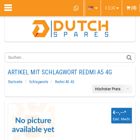
(0)
€
EUR
ARTIKEL MIT SCHLAGWORT REDMI A5 4G
Startseite
Schlagworte
Redmi A5 4G
Höchster Preis
€--,--
*
Exkl. MwSt.