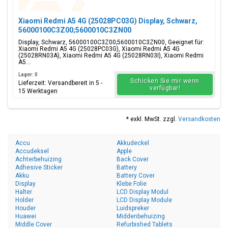
Xiaomi Redmi A5 4G (25028PC03G) Display, Schwarz,
56000100C3Z00;5600010C3ZN00
Display, Schwarz, 56000100C3Z00;5600010C3ZN00, Geeignet für:
Xiaomi Redmi A5 4G (25028PC03G), Xiaomi Redmi A5 4G
(25028RN03A), Xiaomi Redmi A5 4G (25028RN03I), Xiaomi Redmi
A5...
Lager: 0
Schicken Sie mir wenn
Lieferzeit: Versandbereit in 5 -
verfügbar!
15 Werktagen
* exkl. MwSt. zzgl.
Versandkosten
Accu
Akkudeckel
Accudeksel
Apple
Achterbehuizing
Back Cover
Adhesive Sticker
Battery
Akku
Battery Cover
Display
Klebe Folie
Halter
LCD Display Modul
Holder
LCD Display Module
Houder
Luidspreker
Huawei
Middenbehuizing
Middle Cover
Refurbished Tablets