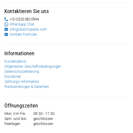
Kontaktieren Sie uns
+31(0)320820994
Whatsapp Chat
info@dutchspares.com
Kontakt Formular
Informationen
Kundendienst
Allgemeinen Geschäftsbedingungen
Datenschutzerklärung
Disclaimer
Zahlungs Information
Rücksendungen & Garantien
Öffnungszeiten
Mon. t/m Fre.
09:30 - 17:30
Sam. und Son.
geschlossen
Feiertagen:
geschlossen