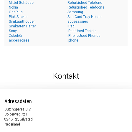
Mittel Gehäuse
Refurbished Telefone
Nokia
Refurbished Telefoons
OnePlus
Samsung
Plak Sticker
Sim Card Tray Holder
Simkaarthouder
accessories
Simkarten Halter
iPad
Sony
iPad Used Tablets
Zubehör
iPhoneUsed Phones
accessoires
iphone
Kontakt
Adressdaten
DutchSpares B.V.
Bolderweg 72 F
8243 RD, Lelystad
Nederland