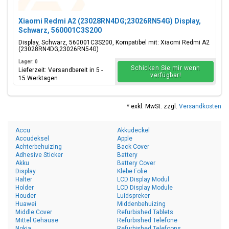
Xiaomi Redmi A2 (23028RN4DG;23026RN54G) Display,
Schwarz, 560001C3S200
Display, Schwarz, 560001C3S200, Kompatibel mit: Xiaomi Redmi A2
(23028RN4DG;23026RN54G)
Lager: 0
Schicken Sie mir wenn
Lieferzeit: Versandbereit in 5 -
verfügbar!
15 Werktagen
* exkl. MwSt. zzgl.
Versandkosten
Accu
Akkudeckel
Accudeksel
Apple
Achterbehuizing
Back Cover
Adhesive Sticker
Battery
Akku
Battery Cover
Display
Klebe Folie
Halter
LCD Display Modul
Holder
LCD Display Module
Houder
Luidspreker
Huawei
Middenbehuizing
Middle Cover
Refurbished Tablets
Mittel Gehäuse
Refurbished Telefone
Nokia
Refurbished Telefoons