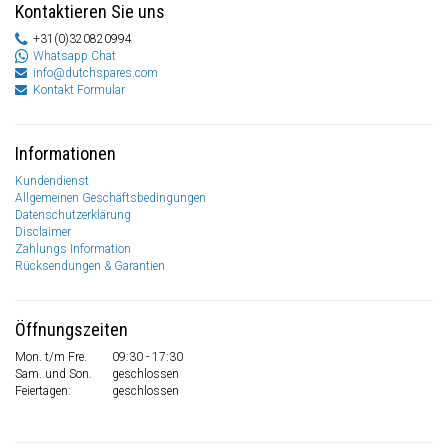
Kontaktieren Sie uns
+31(0)320820994
Whatsapp Chat
info@dutchspares.com
Kontakt Formular
Informationen
Kundendienst
Allgemeinen Geschäftsbedingungen
Datenschutzerklärung
Disclaimer
Zahlungs Information
Rücksendungen & Garantien
Öffnungszeiten
Mon. t/m Fre.
09:30 - 17:30
Sam. und Son.
geschlossen
Feiertagen:
geschlossen