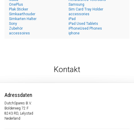
OnePlus
Samsung
Plak Sticker
Sim Card Tray Holder
Simkaarthouder
accessories
Simkarten Halter
iPad
Sony
iPad Used Tablets
Zubehör
iPhoneUsed Phones
accessoires
iphone
Kontakt
Adressdaten
DutchSpares B.V.
Bolderweg 72 F
8243 RD, Lelystad
Nederland