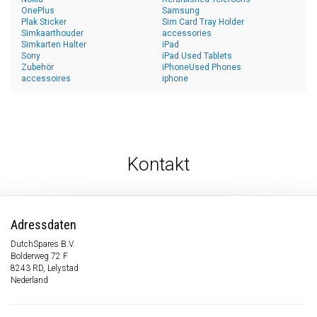
OnePlus
Samsung
Plak Sticker
Sim Card Tray Holder
Simkaarthouder
accessories
Simkarten Halter
iPad
Sony
iPad Used Tablets
Zubehör
iPhoneUsed Phones
accessoires
iphone
Kontakt
Adressdaten
DutchSpares B.V.
Bolderweg 72 F
8243 RD, Lelystad
Nederland