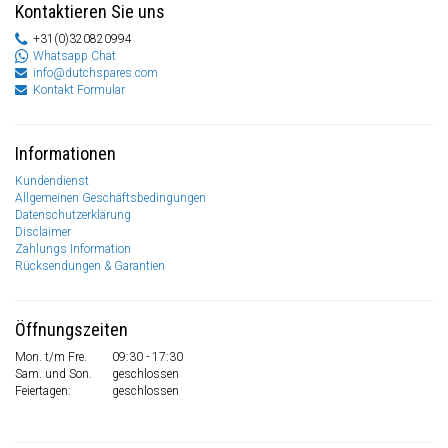
Kontaktieren Sie uns
+31(0)320820994
Whatsapp Chat
info@dutchspares.com
Kontakt Formular
Informationen
Kundendienst
Allgemeinen Geschäftsbedingungen
Datenschutzerklärung
Disclaimer
Zahlungs Information
Rücksendungen & Garantien
Öffnungszeiten
Mon. t/m Fre.
09:30 - 17:30
Sam. und Son.
geschlossen
Feiertagen:
geschlossen