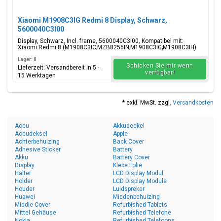
Xiaomi M1908C3IG Redmi 8 Display, Schwarz,
5600040C3I00
Display, Schwarz, Incl. frame, 5600040C3I00, Kompatibel mit:
Xiaomi Redmi 8 (M1908C3IC;MZB8255IN;M1908C3IG;M1908C3IH)
Lager: 0
Schicken Sie mir wenn
Lieferzeit: Versandbereit in 5 -
verfügbar!
15 Werktagen
* exkl. MwSt. zzgl.
Versandkosten
Accu
Akkudeckel
Accudeksel
Apple
Achterbehuizing
Back Cover
Adhesive Sticker
Battery
Akku
Battery Cover
Display
Klebe Folie
Halter
LCD Display Modul
Holder
LCD Display Module
Houder
Luidspreker
Huawei
Middenbehuizing
Middle Cover
Refurbished Tablets
Mittel Gehäuse
Refurbished Telefone
Nokia
Refurbished Telefoons