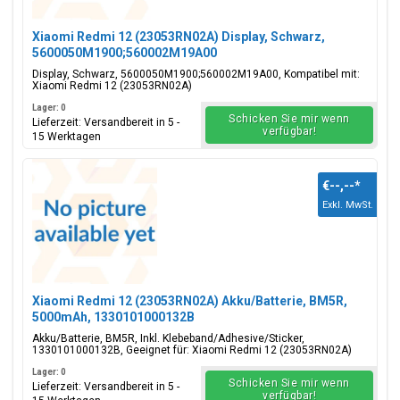
Xiaomi Redmi 12 (23053RN02A) Display, Schwarz,
5600050M1900;560002M19A00
Display, Schwarz, 5600050M1900;560002M19A00, Kompatibel mit:
Xiaomi Redmi 12 (23053RN02A)
Lager: 0
Schicken Sie mir wenn
Lieferzeit: Versandbereit in 5 -
verfügbar!
15 Werktagen
€--,--
*
Exkl. MwSt.
Xiaomi Redmi 12 (23053RN02A) Akku/Batterie, BM5R,
5000mAh, 1330101000132B
Akku/Batterie, BM5R, Inkl. Klebeband/Adhesive/Sticker,
1330101000132B, Geeignet für: Xiaomi Redmi 12 (23053RN02A)
Lager: 0
Schicken Sie mir wenn
Lieferzeit: Versandbereit in 5 -
verfügbar!