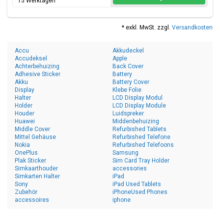
15 Werktagen
* exkl. MwSt. zzgl.
Versandkosten
Accu
Akkudeckel
Accudeksel
Apple
Achterbehuizing
Back Cover
Adhesive Sticker
Battery
Akku
Battery Cover
Display
Klebe Folie
Halter
LCD Display Modul
Holder
LCD Display Module
Houder
Luidspreker
Huawei
Middenbehuizing
Middle Cover
Refurbished Tablets
Mittel Gehäuse
Refurbished Telefone
Nokia
Refurbished Telefoons
OnePlus
Samsung
Plak Sticker
Sim Card Tray Holder
Simkaarthouder
accessories
Simkarten Halter
iPad
Sony
iPad Used Tablets
Zubehör
iPhoneUsed Phones
accessoires
iphone