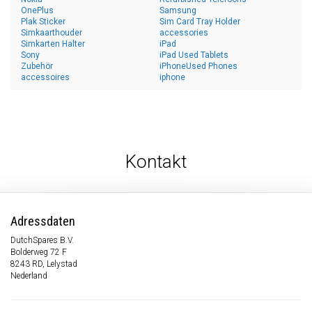
OnePlus
Samsung
Plak Sticker
Sim Card Tray Holder
Simkaarthouder
accessories
Simkarten Halter
iPad
Sony
iPad Used Tablets
Zubehör
iPhoneUsed Phones
accessoires
iphone
Kontakt
Adressdaten
DutchSpares B.V.
Bolderweg 72 F
8243 RD, Lelystad
Nederland