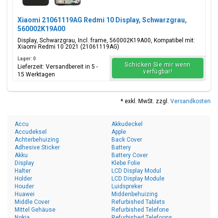
Xiaomi 21061119AG Redmi 10 Display, Schwarzgrau,
560002K19A00
Display, Schwarzgrau, Incl. frame, 560002K19A00, Kompatibel mit:
Xiaomi Redmi 10 2021 (21061119AG)
Lager: 0
Schicken Sie mir wenn
Lieferzeit: Versandbereit in 5 -
verfügbar!
15 Werktagen
* exkl. MwSt. zzgl.
Versandkosten
Accu
Akkudeckel
Accudeksel
Apple
Achterbehuizing
Back Cover
Adhesive Sticker
Battery
Akku
Battery Cover
Display
Klebe Folie
Halter
LCD Display Modul
Holder
LCD Display Module
Houder
Luidspreker
Huawei
Middenbehuizing
Middle Cover
Refurbished Tablets
Mittel Gehäuse
Refurbished Telefone
Nokia
Refurbished Telefoons