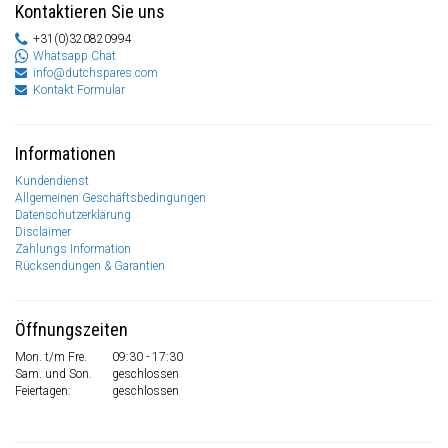
Kontaktieren Sie uns
+31(0)320820994
Whatsapp Chat
info@dutchspares.com
Kontakt Formular
Informationen
Kundendienst
Allgemeinen Geschäftsbedingungen
Datenschutzerklärung
Disclaimer
Zahlungs Information
Rücksendungen & Garantien
Öffnungszeiten
Mon. t/m Fre.
09:30 - 17:30
Sam. und Son.
geschlossen
Feiertagen:
geschlossen