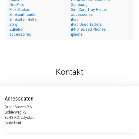
OnePlus
Samsung
Plak Sticker
Sim Card Tray Holder
Simkaarthouder
accessories
Simkarten Halter
iPad
Sony
iPad Used Tablets
Zubehör
iPhoneUsed Phones
accessoires
iphone
Kontakt
Adressdaten
DutchSpares B.V.
Bolderweg 72 F
8243 RD, Lelystad
Nederland