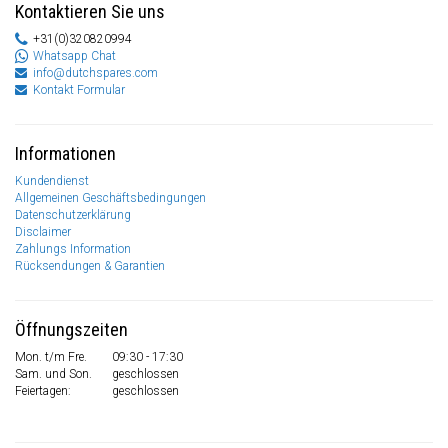
Kontaktieren Sie uns
+31(0)320820994
Whatsapp Chat
info@dutchspares.com
Kontakt Formular
Informationen
Kundendienst
Allgemeinen Geschäftsbedingungen
Datenschutzerklärung
Disclaimer
Zahlungs Information
Rücksendungen & Garantien
Öffnungszeiten
Mon. t/m Fre.
09:30 - 17:30
Sam. und Son.
geschlossen
Feiertagen:
geschlossen