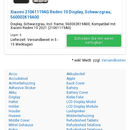
Xiaomi 21061119AG Redmi 10 Display, Schwarzgrau,
560002K19A00
Display, Schwarzgrau, Incl. frame, 560002K19A00, Kompatibel mit:
Xiaomi Redmi 10 2021 (21061119AG)
Lager: 0
Schicken Sie mir wenn
Lieferzeit: Versandbereit in 5 -
verfügbar!
15 Werktagen
* exkl. MwSt. zzgl.
Versandkosten
Accu
Akkudeckel
Accudeksel
Apple
Achterbehuizing
Back Cover
Adhesive Sticker
Battery
Akku
Battery Cover
Display
Klebe Folie
Halter
LCD Display Modul
Holder
LCD Display Module
Houder
Luidspreker
Huawei
Middenbehuizing
Middle Cover
Refurbished Tablets
Mittel Gehäuse
Refurbished Telefone
Nokia
Refurbished Telefoons