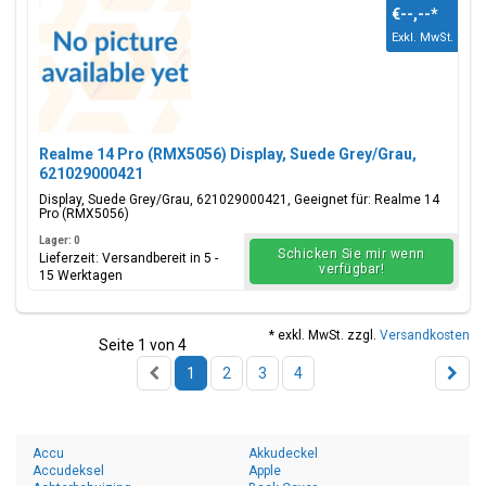
€--,--
*
Exkl. MwSt.
Realme 14 Pro (RMX5056) Display, Suede Grey/Grau,
621029000421
Display, Suede Grey/Grau, 621029000421, Geeignet für: Realme 14
Pro (RMX5056)
Lager: 0
Schicken Sie mir wenn
Lieferzeit: Versandbereit in 5 -
verfügbar!
15 Werktagen
* exkl. MwSt. zzgl.
Versandkosten
Seite 1 von 4
1
2
3
4
Accu
Akkudeckel
Accudeksel
Apple