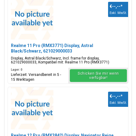
€--,--
*
Exkl. MwSt.
Realme 11 Pro (RMX3771) Display, Astral
Black/Schwarz, 621029000033
Display, Astral Black/Schwarz, Incl. frame for display,
621029000033, Kompatibel mit: Realme 11 Pro (RMX3771)
Lager: 0
Schicken Sie mir wenn
Lieferzeit: Versandbereit in 5 -
verfügbar!
15 Werktagen
€--,--
*
Exkl. MwSt.
Realme 12 Pro (RMX3842) Display, Navigator Beige,