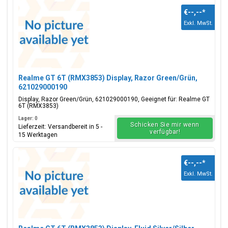
€--,--
*
Exkl. MwSt.
Realme GT 6T (RMX3853) Display, Razor Green/Grün,
621029000190
Display, Razor Green/Grün, 621029000190, Geeignet für: Realme GT
6T (RMX3853)
Lager: 0
Schicken Sie mir wenn
Lieferzeit: Versandbereit in 5 -
verfügbar!
15 Werktagen
€--,--
*
Exkl. MwSt.