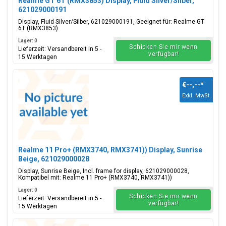
Realme GT 6T (RMX3853) Display, Fluid Silver/Silber,
621029000191
Display, Fluid Silver/Silber, 621029000191, Geeignet für: Realme GT
6T (RMX3853)
Lager: 0
Schicken Sie mir wenn
Lieferzeit: Versandbereit in 5 -
verfügbar!
15 Werktagen
€--,--
*
Exkl. MwSt.
Realme 11 Pro+ (RMX3740, RMX3741)) Display, Sunrise
Beige, 621029000028
Display, Sunrise Beige, Incl. frame for display, 621029000028,
Kompatibel mit: Realme 11 Pro+ (RMX3740, RMX3741))
Lager: 0
Schicken Sie mir wenn
Lieferzeit: Versandbereit in 5 -
verfügbar!
15 Werktagen