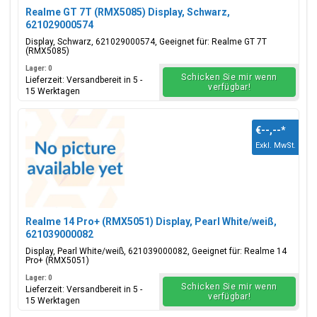
Realme GT 7T (RMX5085) Display, Schwarz,
621029000574
Display, Schwarz, 621029000574, Geeignet für: Realme GT 7T
(RMX5085)
Lager: 0
Schicken Sie mir wenn
Lieferzeit: Versandbereit in 5 -
verfügbar!
15 Werktagen
€--,--
*
Exkl. MwSt.
Realme 14 Pro+ (RMX5051) Display, Pearl White/weiß,
621039000082
Display, Pearl White/weiß, 621039000082, Geeignet für: Realme 14
Pro+ (RMX5051)
Lager: 0
Schicken Sie mir wenn
Lieferzeit: Versandbereit in 5 -
verfügbar!
15 Werktagen