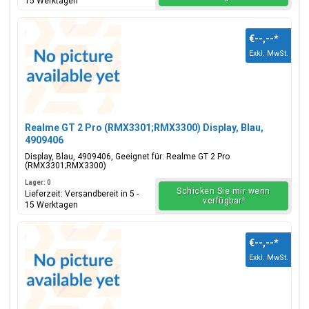
15 Werktagen
€--,--
*
Exkl. MwSt.
Realme GT 2 Pro (RMX3301;RMX3300) Display, Blau,
4909406
Display, Blau, 4909406, Geeignet für: Realme GT 2 Pro
(RMX3301;RMX3300)
Lager: 0
Schicken Sie mir wenn
Lieferzeit: Versandbereit in 5 -
verfügbar!
15 Werktagen
€--,--
*
Exkl. MwSt.