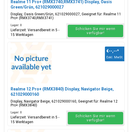
Realme 11 Pro+ (RMX3740;RMX3741) Display, Oasis
Green/Grün, 621029000027
Display, Oasis Green/Grün, 621029000027, Geeignet für: Realme 11
Pro+ (RMX3740;RMX3741)
Lager: 0
Schicken Sie mir wenn
Lieferzeit: Versandbereit in 5 -
verfügbar!
15 Werktagen
€--,--
*
Exkl. MwSt.
Realme 12 Pro+ (RMX3840) Display, Navigator Beige,
621029000160
Display, Navigator Beige, 621029000160, Geeignet für: Realme 12
Pro+ (RMX3840)
Lager: 0
Schicken Sie mir wenn
Lieferzeit: Versandbereit in 5 -
verfügbar!
15 Werktagen