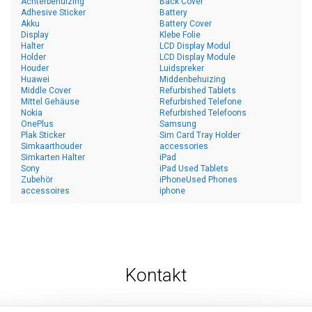
Achterbehuizing
Back Cover
Adhesive Sticker
Battery
Akku
Battery Cover
Display
Klebe Folie
Halter
LCD Display Modul
Holder
LCD Display Module
Houder
Luidspreker
Huawei
Middenbehuizing
Middle Cover
Refurbished Tablets
Mittel Gehäuse
Refurbished Telefone
Nokia
Refurbished Telefoons
OnePlus
Samsung
Plak Sticker
Sim Card Tray Holder
Simkaarthouder
accessories
Simkarten Halter
iPad
Sony
iPad Used Tablets
Zubehör
iPhoneUsed Phones
accessoires
iphone
Kontakt