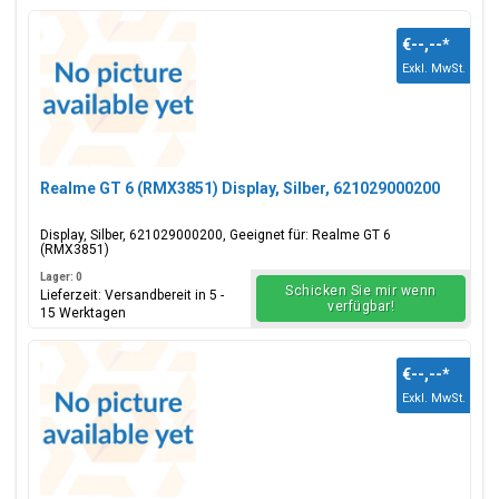
€--,--
*
Exkl. MwSt.
Realme GT 6 (RMX3851) Display, Silber, 621029000200
Display, Silber, 621029000200, Geeignet für: Realme GT 6
(RMX3851)
Lager: 0
Schicken Sie mir wenn
Lieferzeit: Versandbereit in 5 -
verfügbar!
15 Werktagen
€--,--
*
Exkl. MwSt.