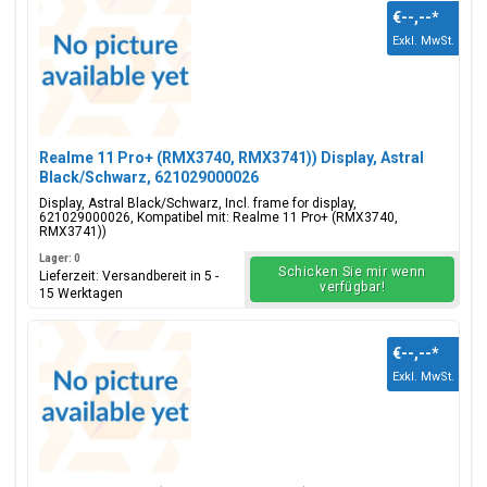
€--,--
*
Exkl. MwSt.
Realme 11 Pro+ (RMX3740, RMX3741)) Display, Astral
Black/Schwarz, 621029000026
Display, Astral Black/Schwarz, Incl. frame for display,
621029000026, Kompatibel mit: Realme 11 Pro+ (RMX3740,
RMX3741))
Lager: 0
Schicken Sie mir wenn
Lieferzeit: Versandbereit in 5 -
verfügbar!
15 Werktagen
€--,--
*
Exkl. MwSt.