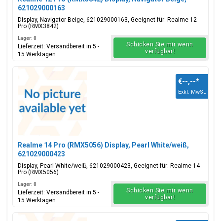
621029000163
Display, Navigator Beige, 621029000163, Geeignet für: Realme 12
Pro (RMX3842)
Lager: 0
Schicken Sie mir wenn
Lieferzeit: Versandbereit in 5 -
verfügbar!
15 Werktagen
€--,--
*
Exkl. MwSt.
Realme 14 Pro (RMX5056) Display, Pearl White/weiß,
621029000423
Display, Pearl White/weiß, 621029000423, Geeignet für: Realme 14
Pro (RMX5056)
Lager: 0
Schicken Sie mir wenn
Lieferzeit: Versandbereit in 5 -
verfügbar!
15 Werktagen