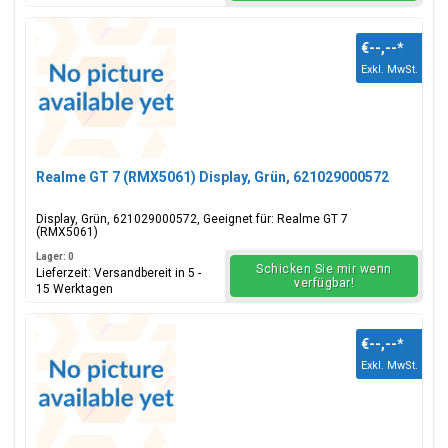
€--,--
*
Exkl. MwSt.
Realme GT 7 (RMX5061) Display, Grün, 621029000572
Display, Grün, 621029000572, Geeignet für: Realme GT 7
(RMX5061)
Lager: 0
Schicken Sie mir wenn
Lieferzeit: Versandbereit in 5 -
verfügbar!
15 Werktagen
€--,--
*
Exkl. MwSt.