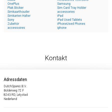
OnePlus
Samsung
Plak Sticker
Sim Card Tray Holder
Simkaarthouder
accessories
Simkarten Halter
iPad
Sony
iPad Used Tablets
Zubehör
iPhoneUsed Phones
accessoires
iphone
Kontakt
Adressdaten
DutchSpares B.V.
Bolderweg 72 F
8243 RD, Lelystad
Nederland