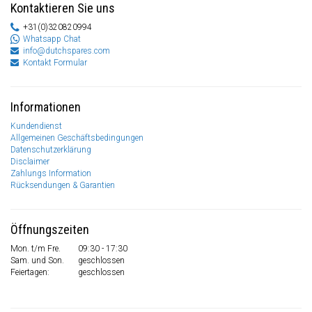
Kontaktieren Sie uns
+31(0)320820994
Whatsapp Chat
info@dutchspares.com
Kontakt Formular
Informationen
Kundendienst
Allgemeinen Geschäftsbedingungen
Datenschutzerklärung
Disclaimer
Zahlungs Information
Rücksendungen & Garantien
Öffnungszeiten
Mon. t/m Fre.
09:30 - 17:30
Sam. und Son.
geschlossen
Feiertagen:
geschlossen