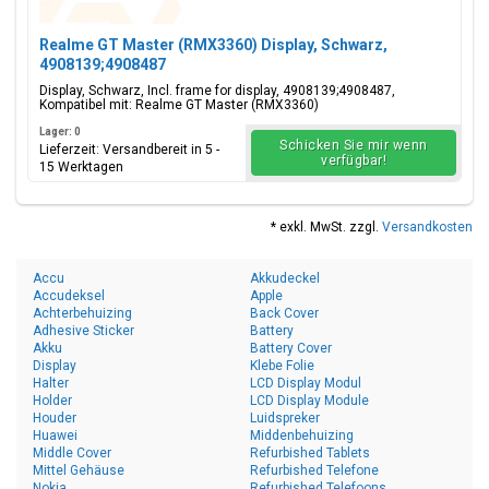
Realme GT Master (RMX3360) Display, Schwarz,
4908139;4908487
Display, Schwarz, Incl. frame for display, 4908139;4908487,
Kompatibel mit: Realme GT Master (RMX3360)
Lager: 0
Schicken Sie mir wenn
Lieferzeit: Versandbereit in 5 -
verfügbar!
15 Werktagen
* exkl. MwSt. zzgl.
Versandkosten
Accu
Akkudeckel
Accudeksel
Apple
Achterbehuizing
Back Cover
Adhesive Sticker
Battery
Akku
Battery Cover
Display
Klebe Folie
Halter
LCD Display Modul
Holder
LCD Display Module
Houder
Luidspreker
Huawei
Middenbehuizing
Middle Cover
Refurbished Tablets
Mittel Gehäuse
Refurbished Telefone
Nokia
Refurbished Telefoons