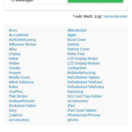
15 Werktagen
* exkl. MwSt. zzgl.
Versandkosten
Accu
Akkudeckel
Accudeksel
Apple
Achterbehuizing
Back Cover
Adhesive Sticker
Battery
Akku
Battery Cover
Display
Klebe Folie
Halter
LCD Display Modul
Holder
LCD Display Module
Houder
Luidspreker
Huawei
Middenbehuizing
Middle Cover
Refurbished Tablets
Mittel Gehäuse
Refurbished Telefone
Nokia
Refurbished Telefoons
OnePlus
Samsung
Plak Sticker
Sim Card Tray Holder
Simkaarthouder
accessories
Simkarten Halter
iPad
Sony
iPad Used Tablets
Zubehör
iPhoneUsed Phones
accessoires
iphone