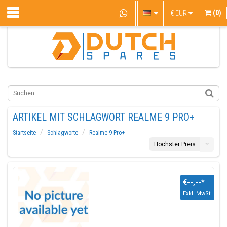
(0)
€
EUR
ARTIKEL MIT SCHLAGWORT REALME 9 PRO+
Startseite
Schlagworte
Realme 9 Pro+
Höchster Preis
€--,--
*
Exkl. MwSt.