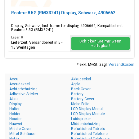
Realme 8 5G (RMX3241) Display, Schwarz, 4906662
Display, Schwarz, Incl. frame for display, 4906662, Kompatibel mit:
Realme 8 5G (RMX3241)
Lager: 0
Schicken Sie mir wenn
Lieferzeit: Versandbereit in 5 -
verfügbar!
15 Werktagen
* exkl. MwSt. zzgl.
Versandkosten
Accu
Akkudeckel
Accudeksel
Apple
Achterbehuizing
Back Cover
Adhesive Sticker
Battery
Akku
Battery Cover
Display
Klebe Folie
Halter
LCD Display Modul
Holder
LCD Display Module
Houder
Luidspreker
Huawei
Middenbehuizing
Middle Cover
Refurbished Tablets
Mittel Gehäuse
Refurbished Telefone
Nokia
Refurbished Telefoons