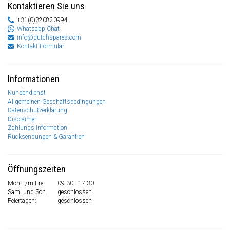
Kontaktieren Sie uns
+31(0)320820994
Whatsapp Chat
info@dutchspares.com
Kontakt Formular
Informationen
Kundendienst
Allgemeinen Geschäftsbedingungen
Datenschutzerklärung
Disclaimer
Zahlungs Information
Rücksendungen & Garantien
Öffnungszeiten
Mon. t/m Fre.
09:30 - 17:30
Sam. und Son.
geschlossen
Feiertagen:
geschlossen