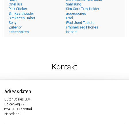
OnePlus
Samsung
Plak Sticker
Sim Card Tray Holder
Simkaarthouder
accessories
Simkarten Halter
iPad
Sony
iPad Used Tablets
Zubehör
iPhoneUsed Phones
accessoires
iphone
Kontakt
Adressdaten
DutchSpares B.V.
Bolderweg 72 F
8243 RD, Lelystad
Nederland