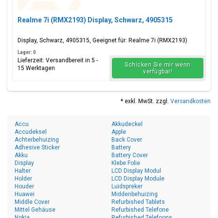
Realme 7i (RMX2193) Display, Schwarz, 4905315
Display, Schwarz, 4905315, Geeignet für: Realme 7i (RMX2193)
Lager: 0
Lieferzeit: Versandbereit in 5 -
Schicken Sie mir wenn
15 Werktagen
verfügbar!
* exkl. MwSt. zzgl.
Versandkosten
Accu
Akkudeckel
Accudeksel
Apple
Achterbehuizing
Back Cover
Adhesive Sticker
Battery
Akku
Battery Cover
Display
Klebe Folie
Halter
LCD Display Modul
Holder
LCD Display Module
Houder
Luidspreker
Huawei
Middenbehuizing
Middle Cover
Refurbished Tablets
Mittel Gehäuse
Refurbished Telefone
Nokia
Refurbished Telefoons