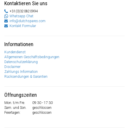
Kontaktieren Sie uns
+31(0)320820994
Whatsapp Chat
info@dutchspares.com
Kontakt Formular
Informationen
Kundendienst
Allgemeinen Geschäftsbedingungen
Datenschutzerklärung
Disclaimer
Zahlungs Information
Rücksendungen & Garantien
Öffnungszeiten
Mon. t/m Fre.
09:30 - 17:30
Sam. und Son.
geschlossen
Feiertagen:
geschlossen