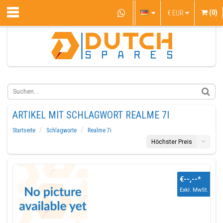
(0)
€
EUR
ARTIKEL MIT SCHLAGWORT REALME 7I
Startseite
Schlagworte
Realme 7i
Höchster Preis
€--,--
*
Exkl. MwSt.