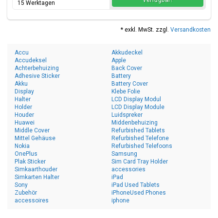
verfügbar!
15 Werktagen
* exkl. MwSt. zzgl.
Versandkosten
Accu
Akkudeckel
Accudeksel
Apple
Achterbehuizing
Back Cover
Adhesive Sticker
Battery
Akku
Battery Cover
Display
Klebe Folie
Halter
LCD Display Modul
Holder
LCD Display Module
Houder
Luidspreker
Huawei
Middenbehuizing
Middle Cover
Refurbished Tablets
Mittel Gehäuse
Refurbished Telefone
Nokia
Refurbished Telefoons
OnePlus
Samsung
Plak Sticker
Sim Card Tray Holder
Simkaarthouder
accessories
Simkarten Halter
iPad
Sony
iPad Used Tablets
Zubehör
iPhoneUsed Phones
accessoires
iphone