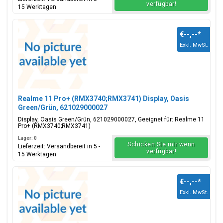
verfügbar!
15 Werktagen
€--,--
*
Exkl. MwSt.
Realme 11 Pro+ (RMX3740;RMX3741) Display, Oasis
Green/Grün, 621029000027
Display, Oasis Green/Grün, 621029000027, Geeignet für: Realme 11
Pro+ (RMX3740;RMX3741)
Lager: 0
Schicken Sie mir wenn
Lieferzeit: Versandbereit in 5 -
verfügbar!
15 Werktagen
€--,--
*
Exkl. MwSt.