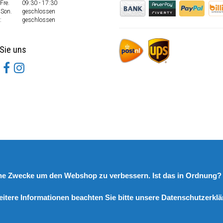
Fre.
09:30 - 17:30
 Son.
geschlossen
:
geschlossen
Sie uns
rne Zwecke um den Webshop zu verbessern. Ist das in Ordnung
eitere Informationen beachten Sie bitte unsere Datenschutzerklä
© Copyright 2026 DutchSpares B.V. - Design by
Webdinge.nl
DutchSpares B.V. word beoordeeld met
:
9,9
/
10
(
2541
Bewertungen) bij
Kiyoh.nl