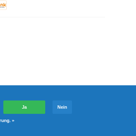
?
Ja
Nein
rung. »