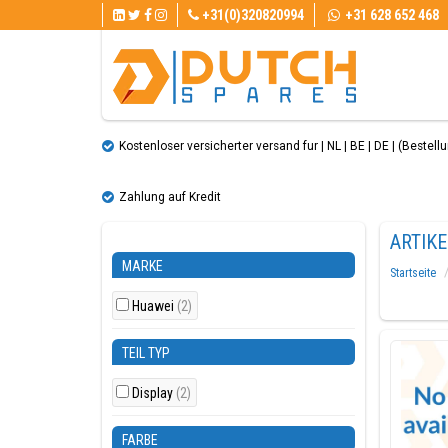
+31(0)320820994
+31 628 652 468
Kostenloser versicherter versand fur | NL | BE | DE | (Bestellun
Zahlung auf Kredit
ARTIKE
MARKE
Startseite
Huawei
(2)
TEIL TYP
Display
(2)
FARBE