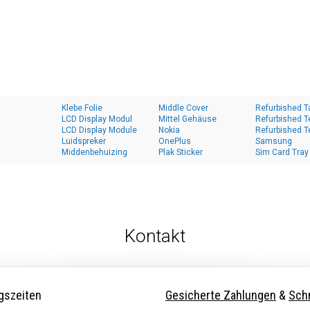
Klebe Folie
Middle Cover
Refurbished T
LCD Display Modul
Mittel Gehäuse
Refurbished T
LCD Display Module
Nokia
Refurbished T
Luidspreker
OnePlus
Samsung
Middenbehuizing
Plak Sticker
Sim Card Tray
Kontakt
gszeiten
Gesicherte Zahlungen
&
Schn