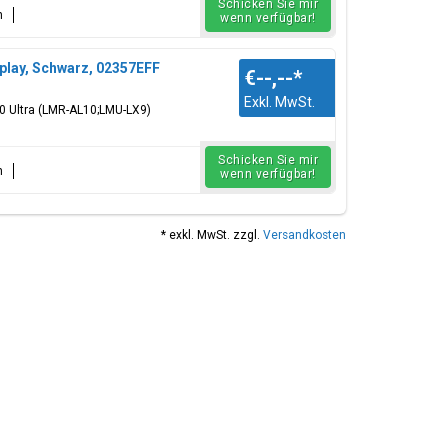
Schicken Sie mir
n
wenn verfügbar!
play, Schwarz, 02357EFF
€--,--
*
Exkl. MwSt.
80 Ultra (LMR-AL10;LMU-LX9)
Schicken Sie mir
n
wenn verfügbar!
* exkl. MwSt. zzgl.
Versandkosten