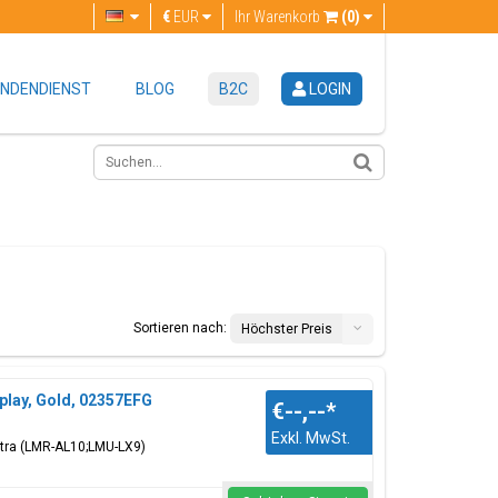
€
EUR
Ihr Warenkorb
(0)
NDENDIENST
BLOG
B2C
LOGIN
Sortieren nach:
Höchster Preis
play, Gold, 02357EFG
€--,--
*
Exkl. MwSt.
Ultra (LMR-AL10;LMU-LX9)