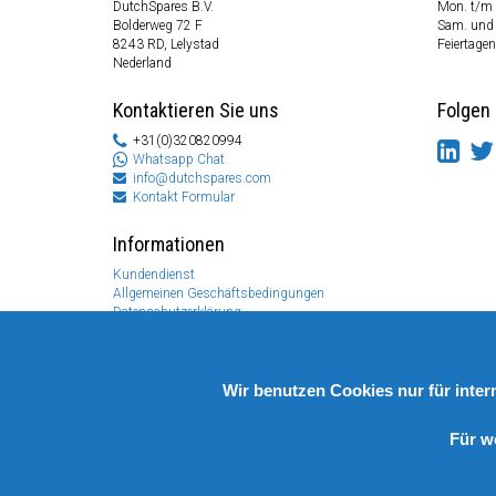
DutchSpares B.V.
Mon. t/m 
Bolderweg 72 F
Sam. und
8243 RD, Lelystad
Feiertagen
Nederland
Kontaktieren Sie uns
Folgen 
+31(0)320820994
Whatsapp Chat
info@dutchspares.com
Kontakt Formular
Informationen
Kundendienst
Allgemeinen Geschäftsbedingungen
Datenschutzerklärung
Disclaimer
Zahlungs Information
Rücksendungen & Garantien
Wir benutzen Cookies nur für inte
Für w