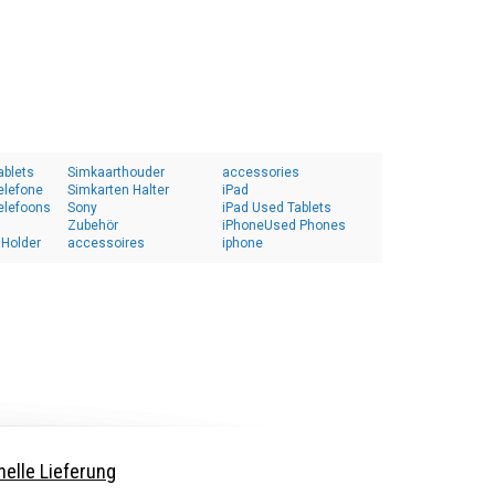
ablets
Simkaarthouder
accessories
elefone
Simkarten Halter
iPad
elefoons
Sony
iPad Used Tablets
Zubehör
iPhoneUsed Phones
 Holder
accessoires
iphone
elle Lieferung