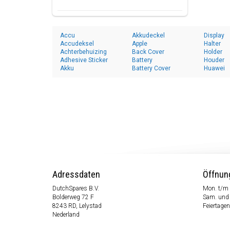
Accu
Akkudeckel
Display
Accudeksel
Apple
Halter
Achterbehuizing
Back Cover
Holder
Adhesive Sticker
Battery
Houder
Akku
Battery Cover
Huawei
Adressdaten
Öffnun
DutchSpares B.V.
Mon. t/m 
Bolderweg 72 F
Sam. und
8243 RD, Lelystad
Feiertagen
Nederland