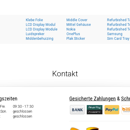
Klebe Folie
Middle Cover
Refurbished T
LCD Display Modul
Mittel Gehäuse
Refurbished T
LCD Display Module
Nokia
Refurbished T
Luidspreker
OnePlus
Samsung
Middenbehuizing
Plak Sticker
Sim Card Tray
Kontakt
gszeiten
Gesicherte Zahlungen
&
Schn
Fre.
09:30 - 17:30
 Son.
geschlossen
:
geschlossen