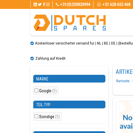
+31(0)320820994
+31 628 652 468
Kostenloser versicherter versand fur | NL | BE | DE | (Bestellun
Zahlung auf Kredit
ARTIK
MARKE
Startseite
Google
(1)
TEIL TYP
Sonstige
(1)