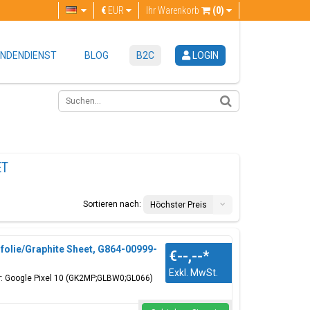
€
EUR
Ihr Warenkorb
(0)
NDENDIENST
BLOG
B2C
LOGIN
ET
Sortieren nach:
Höchster Preis
olie/Graphite Sheet, G864-00999-
€--,--
*
Exkl. MwSt.
ür: Google Pixel 10 (GK2MP;GLBW0;GL066)