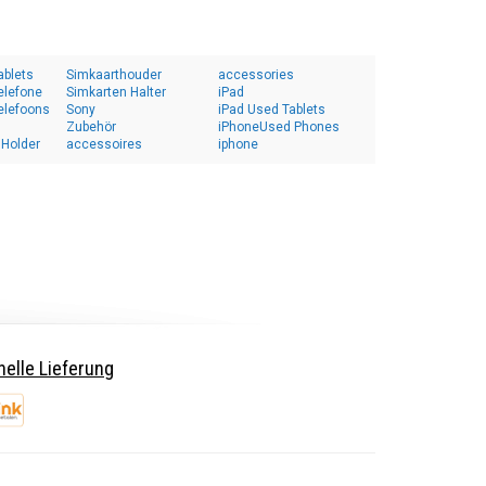
ablets
Simkaarthouder
accessories
elefone
Simkarten Halter
iPad
elefoons
Sony
iPad Used Tablets
Zubehör
iPhoneUsed Phones
 Holder
accessoires
iphone
elle Lieferung