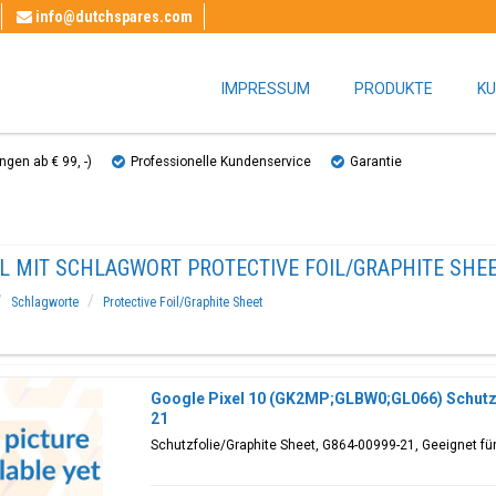
info@dutchspares.com
IMPRESSUM
PRODUKTE
KU
gen ab € 99, ​​-)
Professionelle Kundenservice
Garantie
EL MIT SCHLAGWORT PROTECTIVE FOIL/GRAPHITE SHE
Schlagworte
Protective Foil/Graphite Sheet
Google Pixel 10 (GK2MP;GLBW0;GL066) Schutzf
21
Schutzfolie/Graphite Sheet, G864-00999-21, Geeignet f