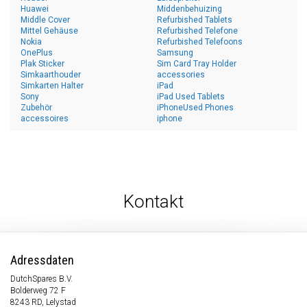
Huawei
Middenbehuizing
Middle Cover
Refurbished Tablets
Mittel Gehäuse
Refurbished Telefone
Nokia
Refurbished Telefoons
OnePlus
Samsung
Plak Sticker
Sim Card Tray Holder
Simkaarthouder
accessories
Simkarten Halter
iPad
Sony
iPad Used Tablets
Zubehör
iPhoneUsed Phones
accessoires
iphone
Kontakt
Adressdaten
DutchSpares B.V.
Bolderweg 72 F
8243 RD, Lelystad