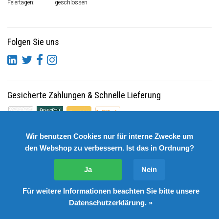
Feiertagen:
geschlossen
Folgen Sie uns
Gesicherte Zahlungen
&
Schnelle Lieferung
Wir benutzen Cookies nur für interne Zwecke um
den Webshop zu verbessern. Ist das in Ordnung?
Ja
Nein
Für weitere Informationen beachten Sie bitte unsere
© Copyright 2026 DutchSpares B.V. - Design by
Webdinge.nl
Datenschutzerklärung. »
DutchSpares B.V. word beoordeeld met
:
9,9
/
10
(
2541
Bewertungen) bij
Kiyoh.nl