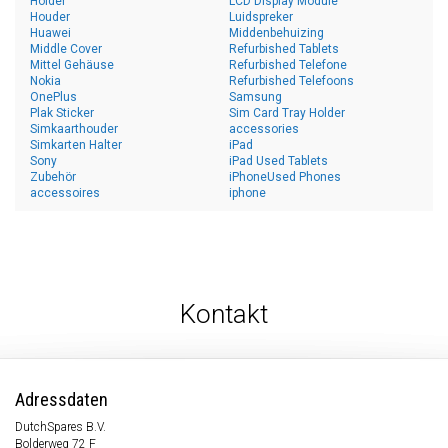
Holder
LCD Display Module
Houder
Luidspreker
Huawei
Middenbehuizing
Middle Cover
Refurbished Tablets
Mittel Gehäuse
Refurbished Telefone
Nokia
Refurbished Telefoons
OnePlus
Samsung
Plak Sticker
Sim Card Tray Holder
Simkaarthouder
accessories
Simkarten Halter
iPad
Sony
iPad Used Tablets
Zubehör
iPhoneUsed Phones
accessoires
iphone
Kontakt
Adressdaten
DutchSpares B.V.
Bolderweg 72 F