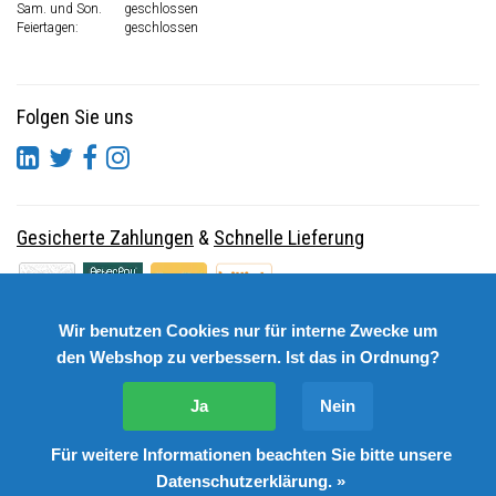
Sam. und Son.
geschlossen
Feiertagen:
geschlossen
Folgen Sie uns
Gesicherte Zahlungen
&
Schnelle Lieferung
Wir benutzen Cookies nur für interne Zwecke um
den Webshop zu verbessern. Ist das in Ordnung?
Ja
Nein
Für weitere Informationen beachten Sie bitte unsere
© Copyright 2026 DutchSpares B.V. - Design by
Webdinge.nl
Datenschutzerklärung. »
DutchSpares B.V. word beoordeeld met
:
9,9
/
10
(
2541
Bewertungen) bij