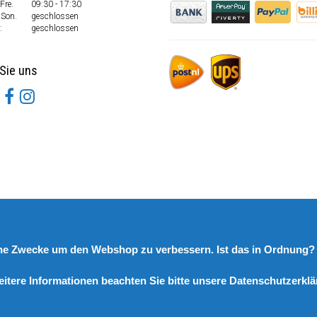
Fre.
09:30 - 17:30
 Son.
geschlossen
:
geschlossen
Sie uns
rne Zwecke um den Webshop zu verbessern. Ist das in Ordnung
eitere Informationen beachten Sie bitte unsere Datenschutzerklä
© Copyright 2026 DutchSpares B.V. - Design by
Webdinge.nl
DutchSpares B.V. word beoordeeld met
:
9,9
/
10
(
2541
Bewertungen) bij
Kiyoh.nl