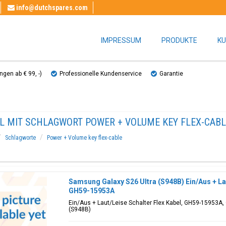
info@dutchspares.com
IMPRESSUM
PRODUKTE
KU
gen ab € 99, ​​-)
Professionelle Kundenservice
Garantie
EL MIT SCHLAGWORT POWER + VOLUME KEY FLEX-CABL
Schlagworte
Power + Volume key flex-cable
Samsung Galaxy S26 Ultra (S948B) Ein/Aus + Lau
GH59-15953A
Ein/Aus + Laut/Leise Schalter Flex Kabel, GH59-15953A,
(S948B)