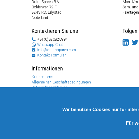
DutchSpares B.V.
Mon. t/m 
Bolderweg 72 F
Sam. und
8243 RD, Lelystad
Feiertagen
Nederland
Kontaktieren Sie uns
Folgen 
+31(0)320820994
Whatsapp Chat
info@dutchspares.com
Kontakt Formular
Informationen
Kundendienst
Allgemeinen Geschäftsbedingungen
Datenschutzerklärung
Disclaimer
Zahlungs Information
Rücksendungen & Garantien
Wir benutzen Cookies nur für inte
Für w