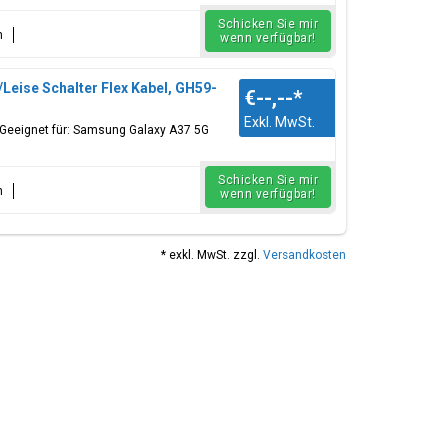
Schicken Sie mir
n
wenn verfügbar!
Leise Schalter Flex Kabel, GH59-
€--,--
*
Exkl. MwSt.
, Geeignet für: Samsung Galaxy A37 5G
Schicken Sie mir
n
wenn verfügbar!
* exkl. MwSt. zzgl.
Versandkosten