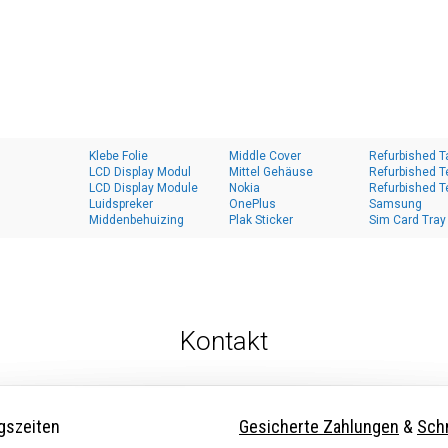
Klebe Folie
Middle Cover
Refurbished T
LCD Display Modul
Mittel Gehäuse
Refurbished T
LCD Display Module
Nokia
Refurbished T
Luidspreker
OnePlus
Samsung
Middenbehuizing
Plak Sticker
Sim Card Tray
Kontakt
gszeiten
Gesicherte Zahlungen
&
Schn