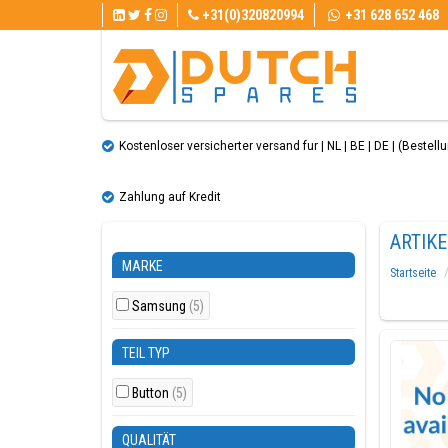
+31(0)320820994
+31 628 652 468
Kostenloser versicherter versand fur | NL | BE | DE | (Bestellun
Zahlung auf Kredit
ARTIK
MARKE
Startseite
Samsung
(5)
TEIL TYP
Button
(5)
QUALITÄT