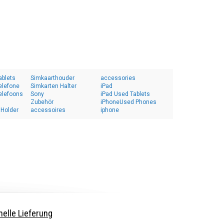
ablets
Simkaarthouder
accessories
elefone
Simkarten Halter
iPad
elefoons
Sony
iPad Used Tablets
Zubehör
iPhoneUsed Phones
 Holder
accessoires
iphone
elle Lieferung