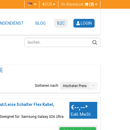
€
EUR
Ihr Warenkorb
(0)
NDENDIENST
BLOG
B2C
LOGIN
E
Sortieren nach:
Höchster Preis
t/Leise Schalter Flex Kabel,
€--,--
*
Exkl. MwSt.
 Geeignet für: Samsung Galaxy S26 Ultra