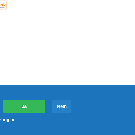
?
Ja
Nein
rung. »