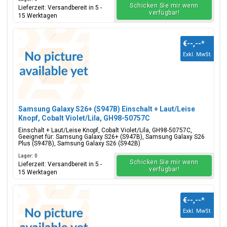
Schicken Sie mir wenn
Lieferzeit: Versandbereit in 5 -
verfügbar!
15 Werktagen
€--,--
*
Exkl. MwSt.
Samsung Galaxy S26+ (S947B) Einschalt + Laut/Leise
Knopf, Cobalt Violet/Lila, GH98-50757C
Einschalt + Laut/Leise Knopf, Cobalt Violet/Lila, GH98-50757C,
Geeignet für: Samsung Galaxy S26+ (S947B), Samsung Galaxy S26
Plus (S947B), Samsung Galaxy S26 (S942B)
Lager: 0
Schicken Sie mir wenn
Lieferzeit: Versandbereit in 5 -
verfügbar!
15 Werktagen
€--,--
*
Exkl. MwSt.