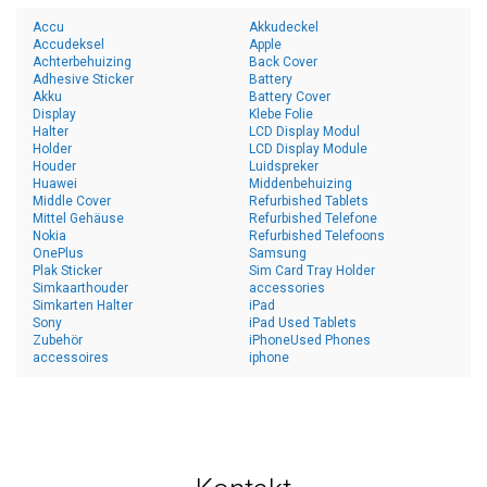
Accu
Akkudeckel
Accudeksel
Apple
Achterbehuizing
Back Cover
Adhesive Sticker
Battery
Akku
Battery Cover
Display
Klebe Folie
Halter
LCD Display Modul
Holder
LCD Display Module
Houder
Luidspreker
Huawei
Middenbehuizing
Middle Cover
Refurbished Tablets
Mittel Gehäuse
Refurbished Telefone
Nokia
Refurbished Telefoons
OnePlus
Samsung
Plak Sticker
Sim Card Tray Holder
Simkaarthouder
accessories
Simkarten Halter
iPad
Sony
iPad Used Tablets
Zubehör
iPhoneUsed Phones
accessoires
iphone