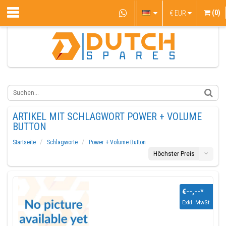
(0)
€
EUR
ARTIKEL MIT SCHLAGWORT POWER + VOLUME
BUTTON
Startseite
Schlagworte
Power + Volume Button
Höchster Preis
€--,--
*
Exkl. MwSt.