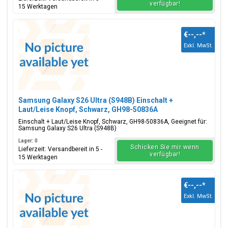
verfügbar!
15 Werktagen
€--,--
*
Exkl. MwSt.
Samsung Galaxy S26 Ultra (S948B) Einschalt +
Laut/Leise Knopf, Schwarz, GH98-50836A
Einschalt + Laut/Leise Knopf, Schwarz, GH98-50836A, Geeignet für:
Samsung Galaxy S26 Ultra (S948B)
Lager: 0
Schicken Sie mir wenn
Lieferzeit: Versandbereit in 5 -
verfügbar!
15 Werktagen
€--,--
*
Exkl. MwSt.