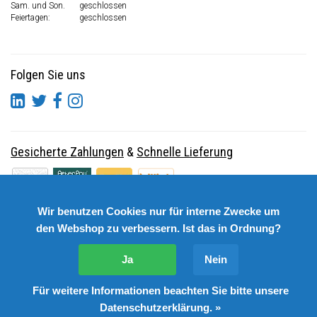
Sam. und Son.
geschlossen
Feiertagen:
geschlossen
Folgen Sie uns
Gesicherte Zahlungen
&
Schnelle Lieferung
Wir benutzen Cookies nur für interne Zwecke um
den Webshop zu verbessern. Ist das in Ordnung?
Ja
Nein
Für weitere Informationen beachten Sie bitte unsere
© Copyright 2026 DutchSpares B.V. - Design by
Webdinge.nl
Datenschutzerklärung. »
DutchSpares B.V. word beoordeeld met
:
9,9
/
10
(
2541
Bewertungen) bij