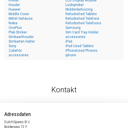
Holder
LCD Display Module
Houder
Luidspreker
Huawei
Middenbehuizing
Middle Cover
Refurbished Tablets
Mittel Gehäuse
Refurbished Telefone
Nokia
Refurbished Telefoons
OnePlus
Samsung
Plak Sticker
Sim Card Tray Holder
Simkaarthouder
accessories
Simkarten Halter
iPad
Sony
iPad Used Tablets
Zubehör
iPhoneUsed Phones
accessoires
iphone
Kontakt
Adressdaten
DutchSpares B.V.
Bolderweg 72 F