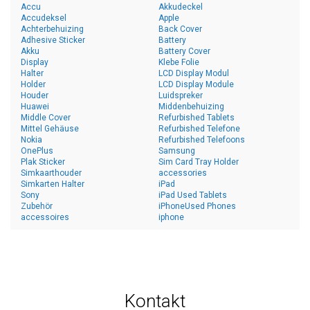
Accu
Akkudeckel
Accudeksel
Apple
Achterbehuizing
Back Cover
Adhesive Sticker
Battery
Akku
Battery Cover
Display
Klebe Folie
Halter
LCD Display Modul
Holder
LCD Display Module
Houder
Luidspreker
Huawei
Middenbehuizing
Middle Cover
Refurbished Tablets
Mittel Gehäuse
Refurbished Telefone
Nokia
Refurbished Telefoons
OnePlus
Samsung
Plak Sticker
Sim Card Tray Holder
Simkaarthouder
accessories
Simkarten Halter
iPad
Sony
iPad Used Tablets
Zubehör
iPhoneUsed Phones
accessoires
iphone
Kontakt