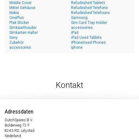
Middle Cover
Refurbished Tablets
Mittel Gehäuse
Refurbished Telefone
Nokia
Refurbished Telefoons
OnePlus
Samsung
Plak Sticker
Sim Card Tray Holder
Simkaarthouder
accessories
Simkarten Halter
iPad
Sony
iPad Used Tablets
Zubehör
iPhoneUsed Phones
accessoires
iphone
Kontakt
Adressdaten
DutchSpares B.V.
Bolderweg 72 F
8243 RD, Lelystad
Nederland