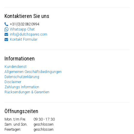
Kontaktieren Sie uns
+31(0)320820994
Whatsapp Chat
info@dutchspares.com
Kontakt Formular
Informationen
Kundendienst
Allgemeinen Geschäftsbedingungen
Datenschutzerklärung
Disclaimer
Zahlungs Information
Rücksendungen & Garantien
Öffnungszeiten
Mon. t/m Fre.
09:30 - 17:30
Sam. und Son.
geschlossen
Feiertagen:
geschlossen