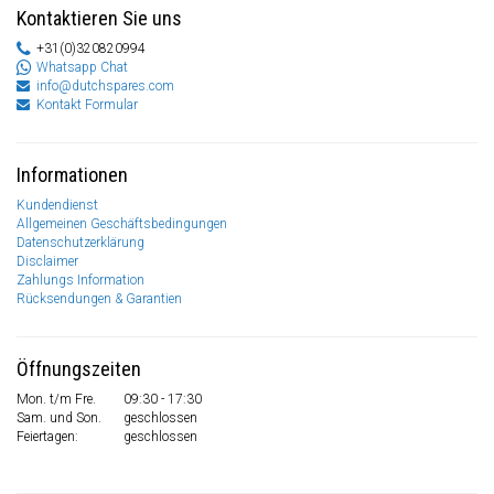
Kontaktieren Sie uns
+31(0)320820994
Whatsapp Chat
info@dutchspares.com
Kontakt Formular
Informationen
Kundendienst
Allgemeinen Geschäftsbedingungen
Datenschutzerklärung
Disclaimer
Zahlungs Information
Rücksendungen & Garantien
Öffnungszeiten
Mon. t/m Fre.
09:30 - 17:30
Sam. und Son.
geschlossen
Feiertagen:
geschlossen