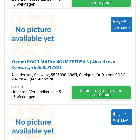
verfügbar!
15 Werktagen
€--,--
*
Exkl. MwSt.
Xiaomi POCO M4 Pro 4G (MZB0B5VIN) Akkudeckel ,
Schwarz, 55050001V89T
Akkudeckel , Schwarz, 55050001V89T, Geeignet für: Xiaomi POCO
M4 Pro 4G (MZB0B5VIN)
Lager: 0
Schicken Sie mir wenn
Lieferzeit: Versandbereit in 5 -
verfügbar!
15 Werktagen
€--,--
*
Exkl. MwSt.