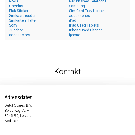
Nokia
Refurbished Telefoons
OnePlus
Samsung
Plak Sticker
Sim Card Tray Holder
Simkaarthouder
accessories
Simkarten Halter
iPad
Sony
iPad Used Tablets
Zubehör
iPhoneUsed Phones
accessoires
iphone
Kontakt
Adressdaten
DutchSpares B.V.
Bolderweg 72 F
8243 RD, Lelystad
Nederland