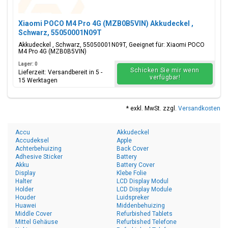
Xiaomi POCO M4 Pro 4G (MZB0B5VIN) Akkudeckel ,
Schwarz, 55050001N09T
Akkudeckel , Schwarz, 55050001N09T, Geeignet für: Xiaomi POCO
M4 Pro 4G (MZB0B5VIN)
Lager: 0
Schicken Sie mir wenn
Lieferzeit: Versandbereit in 5 -
verfügbar!
15 Werktagen
* exkl. MwSt. zzgl.
Versandkosten
Accu
Akkudeckel
Accudeksel
Apple
Achterbehuizing
Back Cover
Adhesive Sticker
Battery
Akku
Battery Cover
Display
Klebe Folie
Halter
LCD Display Modul
Holder
LCD Display Module
Houder
Luidspreker
Huawei
Middenbehuizing
Middle Cover
Refurbished Tablets
Mittel Gehäuse
Refurbished Telefone