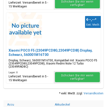
Schicken Sie mir wenn
Lieferzeit: Versandbereit in 5 -
verfügbar!
15 Werktagen
€--,--
*
Exkl. MwSt.
Xiaomi POCO F5 (23049PCD8G;23049PCD8I) Display,
Schwarz, 560001M16T00
Display, Schwarz, 560001M16T00, Kompatibel mit: Xiaomi POCO F5
(23049PCD8G;23049PCD8I), Xiaomi Redmi Note 12 Turbo
(23049RAD8C)
Lager: 0
Schicken Sie mir wenn
Lieferzeit: Versandbereit in 5 -
verfügbar!
15 Werktagen
* exkl. MwSt. zzgl.
Versandkosten
Accu
Akkudeckel