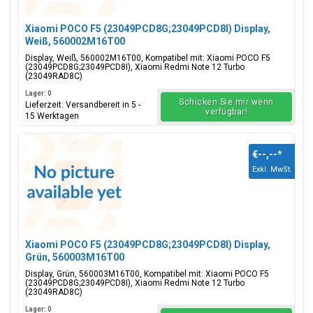
Xiaomi POCO F5 (23049PCD8G;23049PCD8I) Display,
Weiß, 560002M16T00
Display, Weiß, 560002M16T00, Kompatibel mit: Xiaomi POCO F5
(23049PCD8G;23049PCD8I), Xiaomi Redmi Note 12 Turbo
(23049RAD8C)
Lager: 0
Schicken Sie mir wenn
Lieferzeit: Versandbereit in 5 -
verfügbar!
15 Werktagen
€--,--
*
Exkl. MwSt.
Xiaomi POCO F5 (23049PCD8G;23049PCD8I) Display,
Grün, 560003M16T00
Display, Grün, 560003M16T00, Kompatibel mit: Xiaomi POCO F5
(23049PCD8G;23049PCD8I), Xiaomi Redmi Note 12 Turbo
(23049RAD8C)
Lager: 0