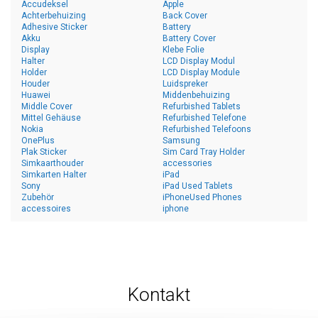
Accudeksel
Apple
Achterbehuizing
Back Cover
Adhesive Sticker
Battery
Akku
Battery Cover
Display
Klebe Folie
Halter
LCD Display Modul
Holder
LCD Display Module
Houder
Luidspreker
Huawei
Middenbehuizing
Middle Cover
Refurbished Tablets
Mittel Gehäuse
Refurbished Telefone
Nokia
Refurbished Telefoons
OnePlus
Samsung
Plak Sticker
Sim Card Tray Holder
Simkaarthouder
accessories
Simkarten Halter
iPad
Sony
iPad Used Tablets
Zubehör
iPhoneUsed Phones
accessoires
iphone
Kontakt