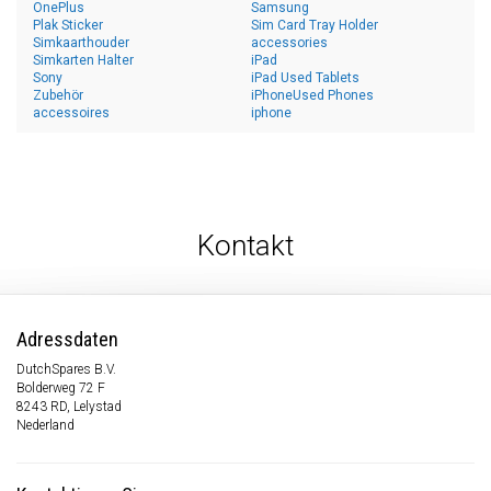
OnePlus
Samsung
Plak Sticker
Sim Card Tray Holder
Simkaarthouder
accessories
Simkarten Halter
iPad
Sony
iPad Used Tablets
Zubehör
iPhoneUsed Phones
accessoires
iphone
Kontakt
Adressdaten
DutchSpares B.V.
Bolderweg 72 F
8243 RD, Lelystad
Nederland