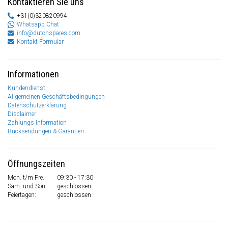
Kontaktieren Sie uns
+31(0)320820994
Whatsapp Chat
info@dutchspares.com
Kontakt Formular
Informationen
Kundendienst
Allgemeinen Geschäftsbedingungen
Datenschutzerklärung
Disclaimer
Zahlungs Information
Rücksendungen & Garantien
Öffnungszeiten
Mon. t/m Fre.
09:30 - 17:30
Sam. und Son.
geschlossen
Feiertagen:
geschlossen