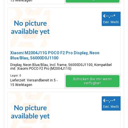
15 Werktagen
€--,--
*
Exkl. MwSt.
Xiaomi M2004J11G POCO F2 Pro Display, Neon
Blue/Blau, 56000D0J1100
Display, Neon Blue/Blau, Incl. frame, 56000D0J1100, Kompatibel
mit: Xiaomi POCO F2 Pro (M2004J11G)
Lager: 0
Schicken Sie mir wenn
Lieferzeit: Versandbereit in 5 -
verfügbar!
15 Werktagen
€--,--
*
Exkl. MwSt.