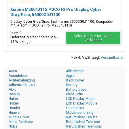
Xiaomi M2004J11G POCO F2 Pro Display, Cyber
Gray/Grau, 56000G0J1100
Display, Cyber Gray/Grau, Incl. frame, 56000G0J1100, Kompatibel
mit: Xiaomi POCO F2 Pro (M2004J11G)
Lager: 0
Schicken Sie mir wenn
Lieferzeit: Versandbereit in 5 -
verfügbar!
15 Werktagen
* exkl. MwSt. zzgl.
Versandkosten
Accu
Akkudeckel
Accudeksel
Apple
Achterbehuizing
Back Cover
Adhesive Sticker
Battery
Akku
Battery Cover
Display
Klebe Folie
Halter
LCD Display Modul
Holder
LCD Display Module
Houder
Luidspreker
Huawei
Middenbehuizing
Middle Cover
Refurbished Tablets
Mittel Gehäuse
Refurbished Telefone
Nokia
Refurbished Telefoons