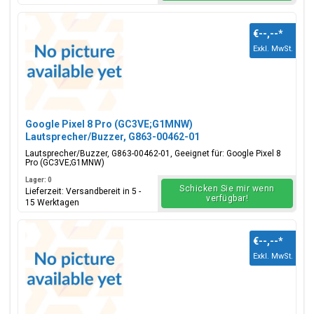
€--,--
*
Exkl. MwSt.
Google Pixel 8 Pro (GC3VE;G1MNW)
Lautsprecher/Buzzer, G863-00462-01
Lautsprecher/Buzzer, G863-00462-01, Geeignet für: Google Pixel 8
Pro (GC3VE;G1MNW)
Lager: 0
Schicken Sie mir wenn
Lieferzeit: Versandbereit in 5 -
verfügbar!
15 Werktagen
€--,--
*
Exkl. MwSt.