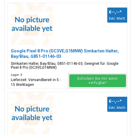
€--,--
*
Exkl. MwSt.
Google Pixel 8 Pro (GC3VE;G1MNW) Simkarten Halter,
Bay/Blau, G851-01146-03
Simkarten Halter, Bay/Blau, G851-01146-03, Geeignet für: Google
Pixel 8 Pro (GC3VE;G1MNW)
Lager: 0
Schicken Sie mir wenn
Lieferzeit: Versandbereit in 5 -
verfügbar!
15 Werktagen
€--,--
*
Exkl. MwSt.