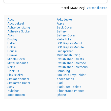
* exkl. MwSt. zzgl.
Versandkosten
Accu
Akkudeckel
Accudeksel
Apple
Achterbehuizing
Back Cover
Adhesive Sticker
Battery
Akku
Battery Cover
Display
Klebe Folie
Halter
LCD Display Modul
Holder
LCD Display Module
Houder
Luidspreker
Huawei
Middenbehuizing
Middle Cover
Refurbished Tablets
Mittel Gehäuse
Refurbished Telefone
Nokia
Refurbished Telefoons
OnePlus
Samsung
Plak Sticker
Sim Card Tray Holder
Simkaarthouder
accessories
Simkarten Halter
iPad
Sony
iPad Used Tablets
Zubehör
iPhoneUsed Phones
accessoires
iphone