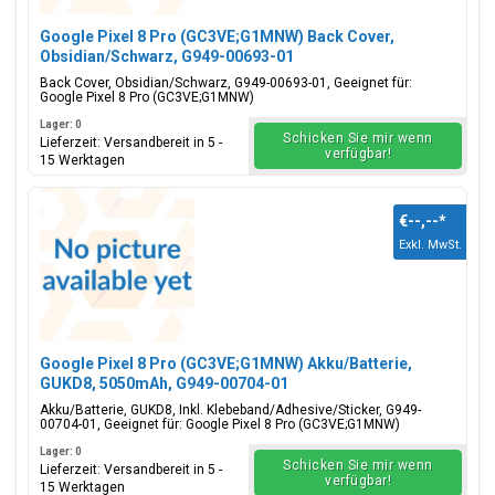
Google Pixel 8 Pro (GC3VE;G1MNW) Back Cover,
Obsidian/Schwarz, G949-00693-01
Back Cover, Obsidian/Schwarz, G949-00693-01, Geeignet für:
Google Pixel 8 Pro (GC3VE;G1MNW)
Lager: 0
Schicken Sie mir wenn
Lieferzeit: Versandbereit in 5 -
verfügbar!
15 Werktagen
€--,--
*
Exkl. MwSt.
Google Pixel 8 Pro (GC3VE;G1MNW) Akku/Batterie,
GUKD8, 5050mAh, G949-00704-01
Akku/Batterie, GUKD8, Inkl. Klebeband/Adhesive/Sticker, G949-
00704-01, Geeignet für: Google Pixel 8 Pro (GC3VE;G1MNW)
Lager: 0
Schicken Sie mir wenn
Lieferzeit: Versandbereit in 5 -
verfügbar!
15 Werktagen