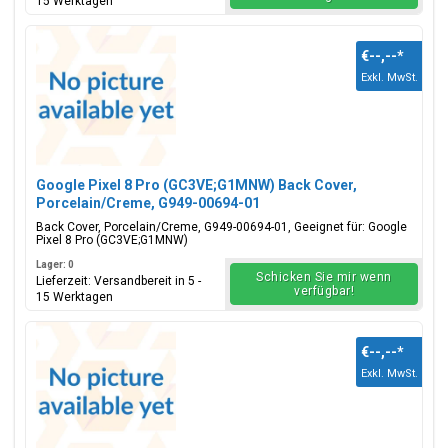
15 Werktagen
€--,--
*
Exkl. MwSt.
Google Pixel 8 Pro (GC3VE;G1MNW) Back Cover,
Porcelain/Creme, G949-00694-01
Back Cover, Porcelain/Creme, G949-00694-01, Geeignet für: Google
Pixel 8 Pro (GC3VE;G1MNW)
Lager: 0
Schicken Sie mir wenn
Lieferzeit: Versandbereit in 5 -
verfügbar!
15 Werktagen
€--,--
*
Exkl. MwSt.