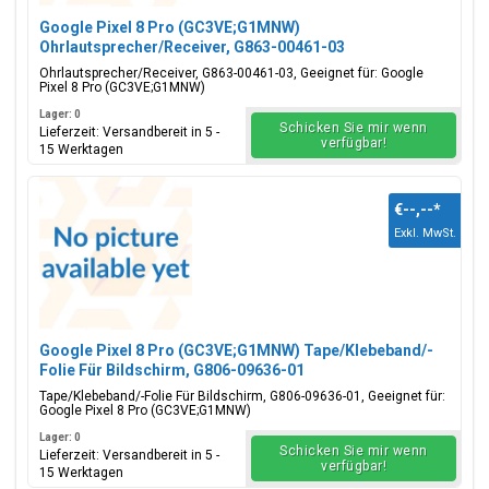
Google Pixel 8 Pro (GC3VE;G1MNW)
Ohrlautsprecher/Receiver, G863-00461-03
Ohrlautsprecher/Receiver, G863-00461-03, Geeignet für: Google
Pixel 8 Pro (GC3VE;G1MNW)
Lager: 0
Schicken Sie mir wenn
Lieferzeit: Versandbereit in 5 -
verfügbar!
15 Werktagen
€--,--
*
Exkl. MwSt.
Google Pixel 8 Pro (GC3VE;G1MNW) Tape/Klebeband/-
Folie Für Bildschirm, G806-09636-01
Tape/Klebeband/-Folie Für Bildschirm, G806-09636-01, Geeignet für:
Google Pixel 8 Pro (GC3VE;G1MNW)
Lager: 0
Schicken Sie mir wenn
Lieferzeit: Versandbereit in 5 -
verfügbar!
15 Werktagen