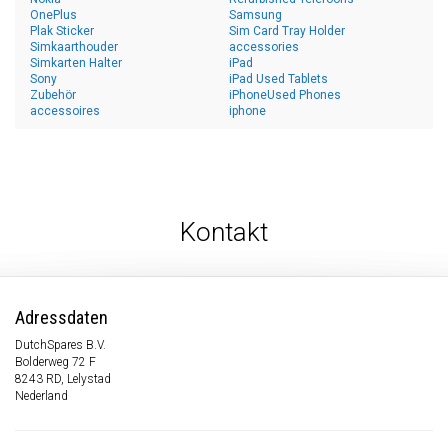
OnePlus
Samsung
Plak Sticker
Sim Card Tray Holder
Simkaarthouder
accessories
Simkarten Halter
iPad
Sony
iPad Used Tablets
Zubehör
iPhoneUsed Phones
accessoires
iphone
Kontakt
Adressdaten
DutchSpares B.V.
Bolderweg 72 F
8243 RD, Lelystad
Nederland