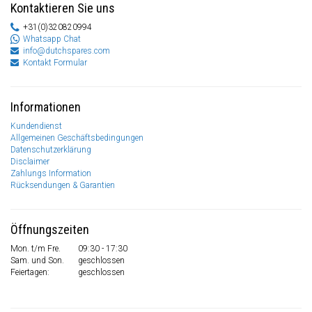
Kontaktieren Sie uns
+31(0)320820994
Whatsapp Chat
info@dutchspares.com
Kontakt Formular
Informationen
Kundendienst
Allgemeinen Geschäftsbedingungen
Datenschutzerklärung
Disclaimer
Zahlungs Information
Rücksendungen & Garantien
Öffnungszeiten
Mon. t/m Fre.
09:30 - 17:30
Sam. und Son.
geschlossen
Feiertagen:
geschlossen