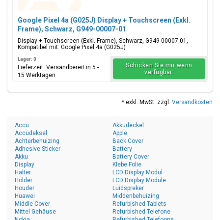
Google Pixel 4a (G025J) Display + Touchscreen (Exkl.
Frame), Schwarz, G949-00007-01
Display + Touchscreen (Exkl. Frame), Schwarz, G949-00007-01,
Kompatibel mit: Google Pixel 4a (G025J)
Lager: 0
Schicken Sie mir wenn
Lieferzeit: Versandbereit in 5 -
verfügbar!
15 Werktagen
* exkl. MwSt. zzgl.
Versandkosten
Accu
Akkudeckel
Accudeksel
Apple
Achterbehuizing
Back Cover
Adhesive Sticker
Battery
Akku
Battery Cover
Display
Klebe Folie
Halter
LCD Display Modul
Holder
LCD Display Module
Houder
Luidspreker
Huawei
Middenbehuizing
Middle Cover
Refurbished Tablets
Mittel Gehäuse
Refurbished Telefone
Nokia
Refurbished Telefoons