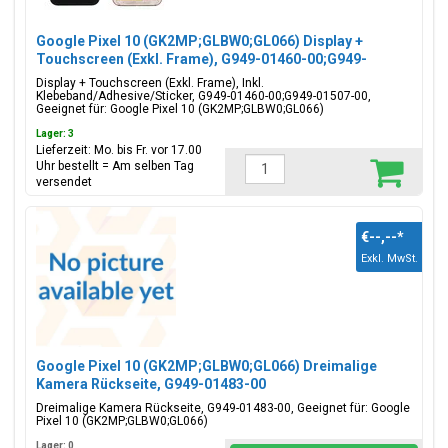
Google Pixel 10 (GK2MP;GLBW0;GL066) Display +
Touchscreen (Exkl. Frame), G949-01460-00;G949-
01507-00
Display + Touchscreen (Exkl. Frame), Inkl.
Klebeband/Adhesive/Sticker, G949-01460-00;G949-01507-00,
Geeignet für: Google Pixel 10 (GK2MP;GLBW0;GL066)
Lager: 3
Lieferzeit: Mo. bis Fr. vor 17.00
Uhr bestellt = Am selben Tag
versendet
€--,--
*
Exkl. MwSt.
Google Pixel 10 (GK2MP;GLBW0;GL066) Dreimalige
Kamera Rückseite, G949-01483-00
Dreimalige Kamera Rückseite, G949-01483-00, Geeignet für: Google
Pixel 10 (GK2MP;GLBW0;GL066)
Lager: 0