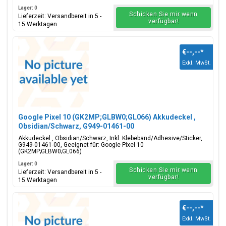
Lager: 0
Schicken Sie mir wenn
Lieferzeit: Versandbereit in 5 -
verfügbar!
15 Werktagen
€--,--
*
Exkl. MwSt.
Google Pixel 10 (GK2MP;GLBW0;GL066) Akkudeckel ,
Obsidian/Schwarz, G949-01461-00
Akkudeckel , Obsidian/Schwarz, Inkl. Klebeband/Adhesive/Sticker,
G949-01461-00, Geeignet für: Google Pixel 10
(GK2MP;GLBW0;GL066)
Lager: 0
Schicken Sie mir wenn
Lieferzeit: Versandbereit in 5 -
verfügbar!
15 Werktagen
€--,--
*
Exkl. MwSt.