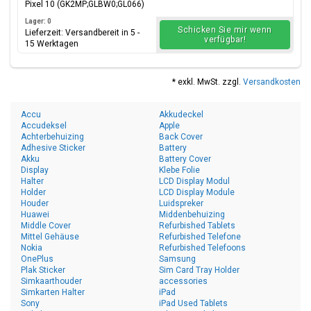
Pixel 10 (GK2MP;GLBW0;GL066)
Lager: 0
Schicken Sie mir wenn
Lieferzeit: Versandbereit in 5 -
verfügbar!
15 Werktagen
* exkl. MwSt. zzgl.
Versandkosten
Accu
Akkudeckel
Accudeksel
Apple
Achterbehuizing
Back Cover
Adhesive Sticker
Battery
Akku
Battery Cover
Display
Klebe Folie
Halter
LCD Display Modul
Holder
LCD Display Module
Houder
Luidspreker
Huawei
Middenbehuizing
Middle Cover
Refurbished Tablets
Mittel Gehäuse
Refurbished Telefone
Nokia
Refurbished Telefoons
OnePlus
Samsung
Plak Sticker
Sim Card Tray Holder
Simkaarthouder
accessories
Simkarten Halter
iPad
Sony
iPad Used Tablets