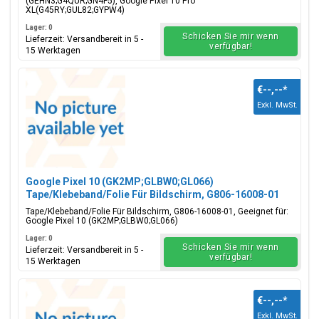
(GEHN3;G4QUR;GN4F5), Google Pixel 10 Pro
XL(G45RY;GUL82;GYPW4)
Lager: 0
Schicken Sie mir wenn
Lieferzeit: Versandbereit in 5 -
verfügbar!
15 Werktagen
€--,--
*
Exkl. MwSt.
Google Pixel 10 (GK2MP;GLBW0;GL066)
Tape/Klebeband/Folie Für Bildschirm, G806-16008-01
Tape/Klebeband/Folie Für Bildschirm, G806-16008-01, Geeignet für:
Google Pixel 10 (GK2MP;GLBW0;GL066)
Lager: 0
Schicken Sie mir wenn
Lieferzeit: Versandbereit in 5 -
verfügbar!
15 Werktagen
€--,--
*
Exkl. MwSt.