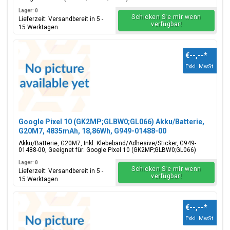
Lager: 0
Schicken Sie mir wenn
Lieferzeit: Versandbereit in 5 -
verfügbar!
15 Werktagen
€--,--
*
Exkl. MwSt.
Google Pixel 10 (GK2MP;GLBW0;GL066) Akku/Batterie,
G20M7, 4835mAh, 18,86Wh, G949-01488-00
Akku/Batterie, G20M7, Inkl. Klebeband/Adhesive/Sticker, G949-
01488-00, Geeignet für: Google Pixel 10 (GK2MP;GLBW0;GL066)
Lager: 0
Schicken Sie mir wenn
Lieferzeit: Versandbereit in 5 -
verfügbar!
15 Werktagen
€--,--
*
Exkl. MwSt.