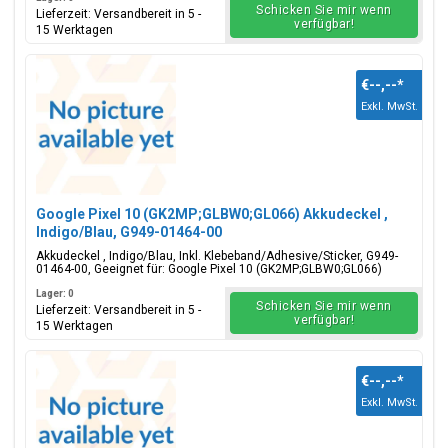
Schicken Sie mir wenn
Lieferzeit: Versandbereit in 5 -
verfügbar!
15 Werktagen
€--,--
*
Exkl. MwSt.
Google Pixel 10 (GK2MP;GLBW0;GL066) Akkudeckel ,
Indigo/Blau, G949-01464-00
Akkudeckel , Indigo/Blau, Inkl. Klebeband/Adhesive/Sticker, G949-
01464-00, Geeignet für: Google Pixel 10 (GK2MP;GLBW0;GL066)
Lager: 0
Schicken Sie mir wenn
Lieferzeit: Versandbereit in 5 -
verfügbar!
15 Werktagen
€--,--
*
Exkl. MwSt.