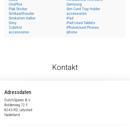
OnePlus
Samsung
Plak Sticker
Sim Card Tray Holder
Simkaarthouder
accessories
Simkarten Halter
iPad
Sony
iPad Used Tablets
Zubehör
iPhoneUsed Phones
accessoires
iphone
Kontakt
Adressdaten
DutchSpares B.V.
Bolderweg 72 F
8243 RD, Lelystad
Nederland