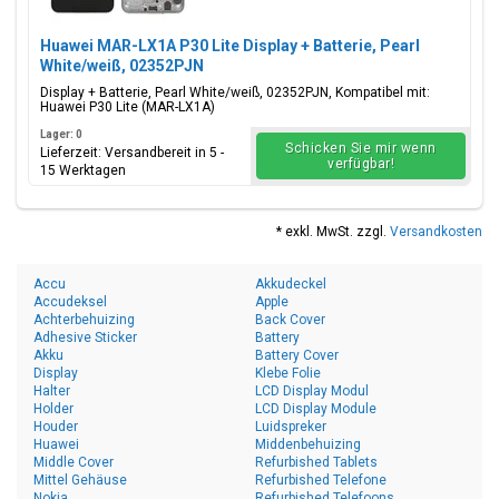
Huawei MAR-LX1A P30 Lite Display + Batterie, Pearl
White/weiß, 02352PJN
Display + Batterie, Pearl White/weiß, 02352PJN, Kompatibel mit:
Huawei P30 Lite (MAR-LX1A)
Lager: 0
Schicken Sie mir wenn
Lieferzeit: Versandbereit in 5 -
verfügbar!
15 Werktagen
* exkl. MwSt. zzgl.
Versandkosten
Accu
Akkudeckel
Accudeksel
Apple
Achterbehuizing
Back Cover
Adhesive Sticker
Battery
Akku
Battery Cover
Display
Klebe Folie
Halter
LCD Display Modul
Holder
LCD Display Module
Houder
Luidspreker
Huawei
Middenbehuizing
Middle Cover
Refurbished Tablets
Mittel Gehäuse
Refurbished Telefone
Nokia
Refurbished Telefoons