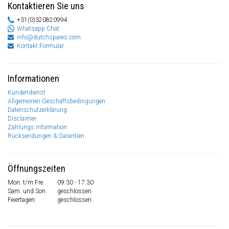
Kontaktieren Sie uns
+31(0)320820994
Whatsapp Chat
info@dutchspares.com
Kontakt Formular
Informationen
Kundendienst
Allgemeinen Geschäftsbedingungen
Datenschutzerklärung
Disclaimer
Zahlungs Information
Rücksendungen & Garantien
Öffnungszeiten
Mon. t/m Fre.
09:30 - 17:30
Sam. und Son.
geschlossen
Feiertagen:
geschlossen