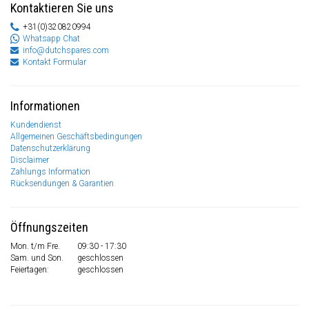
Kontaktieren Sie uns
+31(0)320820994
Whatsapp Chat
info@dutchspares.com
Kontakt Formular
Informationen
Kundendienst
Allgemeinen Geschäftsbedingungen
Datenschutzerklärung
Disclaimer
Zahlungs Information
Rücksendungen & Garantien
Öffnungszeiten
Mon. t/m Fre.
09:30 - 17:30
Sam. und Son.
geschlossen
Feiertagen:
geschlossen