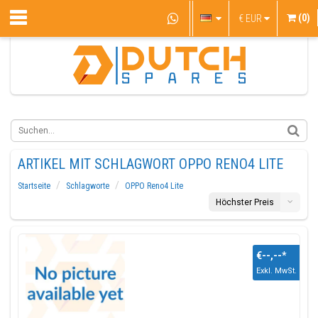
(0)
€
EUR
ARTIKEL MIT SCHLAGWORT OPPO RENO4 LITE
Startseite
Schlagworte
OPPO Reno4 Lite
Höchster Preis
€--,--
*
Exkl. MwSt.