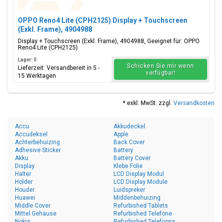
OPPO Reno4 Lite (CPH2125) Display + Touchscreen
(Exkl. Frame), 4904988
Display + Touchscreen (Exkl. Frame), 4904988, Geeignet für: OPPO
Reno4 Lite (CPH2125)
Lager: 0
Schicken Sie mir wenn
Lieferzeit: Versandbereit in 5 -
verfügbar!
15 Werktagen
* exkl. MwSt. zzgl.
Versandkosten
Accu
Akkudeckel
Accudeksel
Apple
Achterbehuizing
Back Cover
Adhesive Sticker
Battery
Akku
Battery Cover
Display
Klebe Folie
Halter
LCD Display Modul
Holder
LCD Display Module
Houder
Luidspreker
Huawei
Middenbehuizing
Middle Cover
Refurbished Tablets
Mittel Gehäuse
Refurbished Telefone
Nokia
Refurbished Telefoons