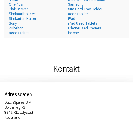
OnePlus
Samsung
Plak Sticker
Sim Card Tray Holder
Simkaarthouder
accessories
Simkarten Halter
iPad
Sony
iPad Used Tablets
Zubehör
iPhoneUsed Phones
accessoires
iphone
Kontakt
Adressdaten
DutchSpares B.V.
Bolderweg 72 F
8243 RD, Lelystad
Nederland