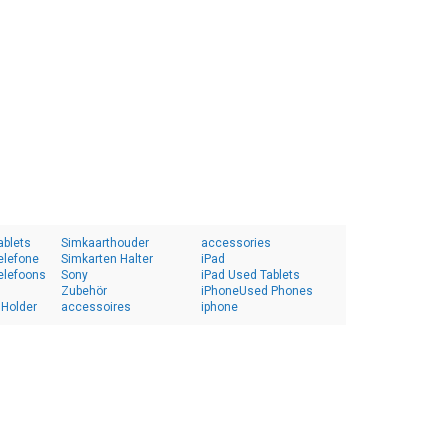
ablets
Simkaarthouder
accessories
elefone
Simkarten Halter
iPad
elefoons
Sony
iPad Used Tablets
Zubehör
iPhoneUsed Phones
 Holder
accessoires
iphone