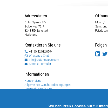
Adressdaten
Öffnun
DutchSpares B.V.
Mon. t/m 
Bolderweg 72 F
Sam. und
8243 RD, Lelystad
Feiertagen
Nederland
Kontaktieren Sie uns
Folgen 
+31(0)320820994
Whatsapp Chat
info@dutchspares.com
Kontakt Formular
Informationen
Kundendienst
Allgemeinen Geschäftsbedingungen
Datenschutzerklärung
Disclaimer
Zahlungs Information
Rücksendungen & Garantien
Wir benutzen Cookies nur für inte