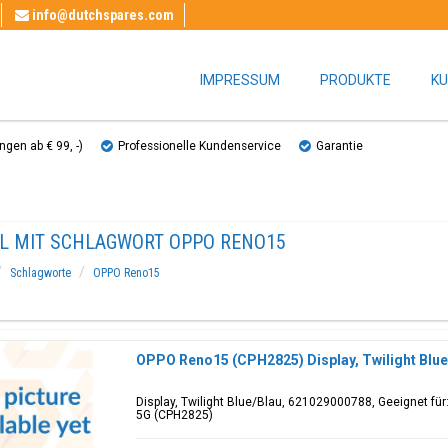
info@dutchspares.com
IMPRESSUM
PRODUKTE
KU
gen ab € 99, ​​-)
Professionelle Kundenservice
Garantie
EL MIT SCHLAGWORT OPPO RENO15
Schlagworte
OPPO Reno15
OPPO Reno15 (CPH2825) Display, Twilight Blu
Display, Twilight Blue/Blau, 621029000788, Geeignet 
5G (CPH2825)