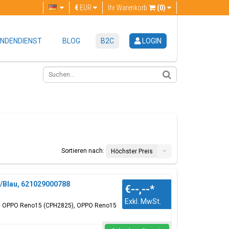
€
EUR
Ihr Warenkorb
(0)
NDENDIENST
BLOG
B2C
LOGIN
Sortieren nach:
Höchster Preis
e/Blau, 621029000788
€--,--
*
Exkl. MwSt.
für: OPPO Reno15 (CPH2825), OPPO Reno15