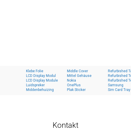
Klebe Folie
Middle Cover
Refurbished T
LCD Display Modul
Mittel Gehäuse
Refurbished T
LCD Display Module
Nokia
Refurbished T
Luidspreker
OnePlus
Samsung
Middenbehuizing
Plak Sticker
Sim Card Tray
Kontakt