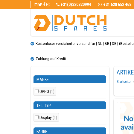
+31(0)320820994
+31 628 652 468
Kostenloser versicherter versand fur | NL | BE | DE | (Bestellun
Zahlung auf Kredit
ARTIK
MARKE
Startseite
OPPO
(1)
TEIL TYP
Display
(1)
FARBE