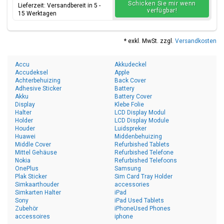
Schicken Sie mir wenn
Lieferzeit: Versandbereit in 5 -
verfügbar!
15 Werktagen
* exkl. MwSt. zzgl.
Versandkosten
Accu
Akkudeckel
Accudeksel
Apple
Achterbehuizing
Back Cover
Adhesive Sticker
Battery
Akku
Battery Cover
Display
Klebe Folie
Halter
LCD Display Modul
Holder
LCD Display Module
Houder
Luidspreker
Huawei
Middenbehuizing
Middle Cover
Refurbished Tablets
Mittel Gehäuse
Refurbished Telefone
Nokia
Refurbished Telefoons
OnePlus
Samsung
Plak Sticker
Sim Card Tray Holder
Simkaarthouder
accessories
Simkarten Halter
iPad
Sony
iPad Used Tablets
Zubehör
iPhoneUsed Phones
accessoires
iphone