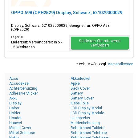
OPPO A98 (CPH2529) Display, Schwarz, 621029000029
Display, Schwarz, 621029000029, Geeignet für: OPPO A98
(CPH2529)
Lager: 0
Schicken Sie mir wenn
Lieferzeit: Versandbereit in 5 -
verfügbar!
15 Werktagen
* exkl. MwSt. zzgl.
Versandkosten
Accu
Akkudeckel
Accudeksel
Apple
Achterbehuizing
Back Cover
Adhesive Sticker
Battery
Akku
Battery Cover
Display
Klebe Folie
Halter
LCD Display Modul
Holder
LCD Display Module
Houder
Luidspreker
Huawei
Middenbehuizing
Middle Cover
Refurbished Tablets
Mittel Gehäuse
Refurbished Telefone
Nokia
Refurbished Telefoons