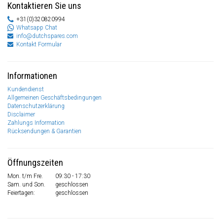
Kontaktieren Sie uns
+31(0)320820994
Whatsapp Chat
info@dutchspares.com
Kontakt Formular
Informationen
Kundendienst
Allgemeinen Geschäftsbedingungen
Datenschutzerklärung
Disclaimer
Zahlungs Information
Rücksendungen & Garantien
Öffnungszeiten
Mon. t/m Fre.
09:30 - 17:30
Sam. und Son.
geschlossen
Feiertagen:
geschlossen