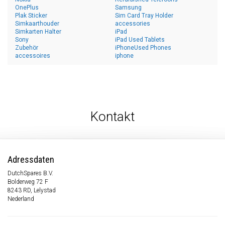
OnePlus
Samsung
Plak Sticker
Sim Card Tray Holder
Simkaarthouder
accessories
Simkarten Halter
iPad
Sony
iPad Used Tablets
Zubehör
iPhoneUsed Phones
accessoires
iphone
Kontakt
Adressdaten
DutchSpares B.V.
Bolderweg 72 F
8243 RD, Lelystad
Nederland