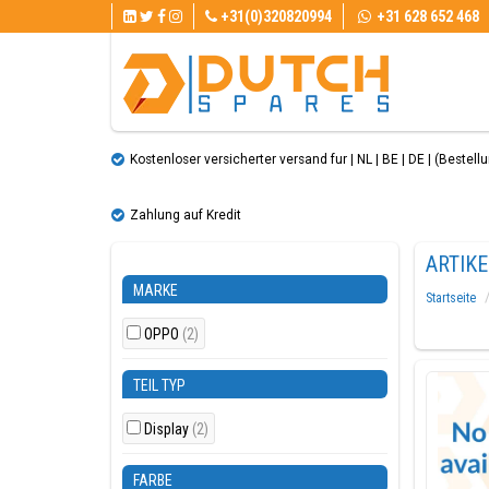
+31(0)320820994
+31 628 652 468
Kostenloser versicherter versand fur | NL | BE | DE | (Bestellun
Zahlung auf Kredit
ARTIK
MARKE
Startseite
OPPO
(2)
TEIL TYP
Display
(2)
FARBE