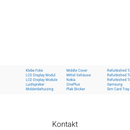
Klebe Folie
Middle Cover
Refurbished T
LCD Display Modul
Mittel Gehäuse
Refurbished T
LCD Display Module
Nokia
Refurbished T
Luidspreker
OnePlus
Samsung
Middenbehuizing
Plak Sticker
Sim Card Tray
Kontakt