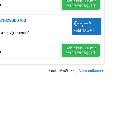
Schicken Sie mir
n
wenn verfügbar!
621029000760
€--,--
*
Exkl. MwSt.
O A6 5G (CPH2831)
Schicken Sie mir
n
wenn verfügbar!
* exkl. MwSt. zzgl.
Versandkosten