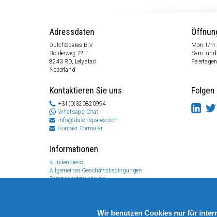
Adressdaten
Öffnun
DutchSpares B.V.
Mon. t/m 
Bolderweg 72 F
Sam. und
8243 RD, Lelystad
Feiertagen
Nederland
Kontaktieren Sie uns
Folgen 
+31(0)320820994
Whatsapp Chat
info@dutchspares.com
Kontakt Formular
Informationen
Kundendienst
Allgemeinen Geschäftsbedingungen
Datenschutzerklärung
Disclaimer
Zahlungs Information
Rücksendungen & Garantien
Wir benutzen Cookies nur für inte