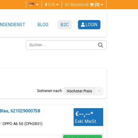
€
EUR
Ihr Warenkorb
(0)
NDENDIENST
BLOG
B2C
LOGIN
Sortieren nach:
Höchster Preis
/Blau, 621029000758
€--,--
*
Exkl. MwSt.
ür: OPPO A6 5G (CPH2831)