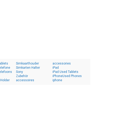
ablets
Simkaarthouder
accessories
elefone
Simkarten Halter
iPad
elefoons
Sony
iPad Used Tablets
Zubehör
iPhoneUsed Phones
 Holder
accessoires
iphone