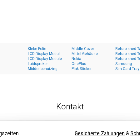
Klebe Folie
Middle Cover
Refurbished T
LCD Display Modul
Mittel Gehäuse
Refurbished T
LCD Display Module
Nokia
Refurbished T
Luidspreker
OnePlus
Samsung
Middenbehuizing
Plak Sticker
Sim Card Tray
Kontakt
gszeiten
Gesicherte Zahlungen
&
Schn