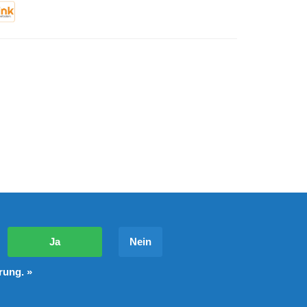
?
Ja
Nein
rung. »