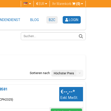
€
EUR
Ihr Warenkorb
(0)
NDENDIENST
BLOG
B2C
LOGIN
Sortieren nach:
Höchster Preis
08581
€--,--
*
Exkl. MwSt.
(CPH2325)