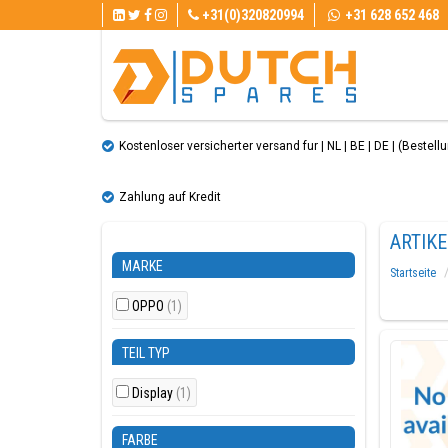
+31(0)320820994
+31 628 652 468
Kostenloser versicherter versand fur | NL | BE | DE | (Bestellun
Zahlung auf Kredit
ARTIK
MARKE
Startseite
OPPO
(1)
TEIL TYP
Display
(1)
FARBE