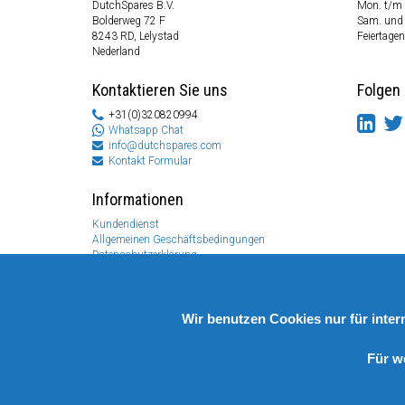
DutchSpares B.V.
Mon. t/m 
Bolderweg 72 F
Sam. und
8243 RD, Lelystad
Feiertagen
Nederland
Kontaktieren Sie uns
Folgen 
+31(0)320820994
Whatsapp Chat
info@dutchspares.com
Kontakt Formular
Informationen
Kundendienst
Allgemeinen Geschäftsbedingungen
Datenschutzerklärung
Disclaimer
Zahlungs Information
Rücksendungen & Garantien
Wir benutzen Cookies nur für inte
Für w