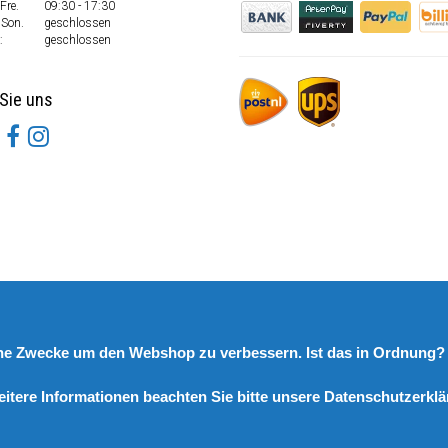
Fre.
09:30 - 17:30
 Son.
geschlossen
:
geschlossen
Sie uns
rne Zwecke um den Webshop zu verbessern. Ist das in Ordnung
eitere Informationen beachten Sie bitte unsere Datenschutzerklä
© Copyright 2026 DutchSpares B.V. - Design by
Webdinge.nl
DutchSpares B.V. word beoordeeld met
:
9,9
/
10
(
2541
Bewertungen) bij
Kiyoh.nl