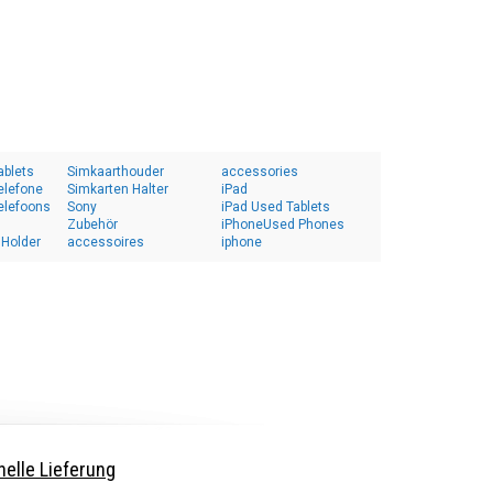
ablets
Simkaarthouder
accessories
elefone
Simkarten Halter
iPad
elefoons
Sony
iPad Used Tablets
Zubehör
iPhoneUsed Phones
 Holder
accessoires
iphone
elle Lieferung