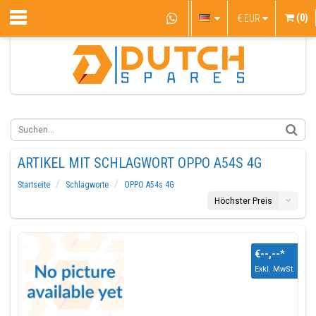
(0)
€
EUR
ARTIKEL MIT SCHLAGWORT OPPO A54S 4G
Startseite
Schlagworte
OPPO A54s 4G
Höchster Preis
€--,--
*
Exkl. MwSt.