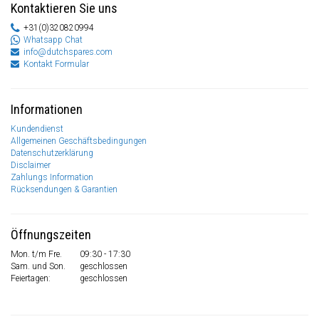
Kontaktieren Sie uns
+31(0)320820994
Whatsapp Chat
info@dutchspares.com
Kontakt Formular
Informationen
Kundendienst
Allgemeinen Geschäftsbedingungen
Datenschutzerklärung
Disclaimer
Zahlungs Information
Rücksendungen & Garantien
Öffnungszeiten
Mon. t/m Fre.
09:30 - 17:30
Sam. und Son.
geschlossen
Feiertagen:
geschlossen