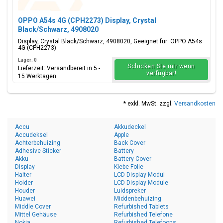
OPPO A54s 4G (CPH2273) Display, Crystal
Black/Schwarz, 4908020
Display, Crystal Black/Schwarz, 4908020, Geeignet für: OPPO A54s
4G (CPH2273)
Lager: 0
Schicken Sie mir wenn
Lieferzeit: Versandbereit in 5 -
verfügbar!
15 Werktagen
* exkl. MwSt. zzgl.
Versandkosten
Accu
Akkudeckel
Accudeksel
Apple
Achterbehuizing
Back Cover
Adhesive Sticker
Battery
Akku
Battery Cover
Display
Klebe Folie
Halter
LCD Display Modul
Holder
LCD Display Module
Houder
Luidspreker
Huawei
Middenbehuizing
Middle Cover
Refurbished Tablets
Mittel Gehäuse
Refurbished Telefone
Nokia
Refurbished Telefoons