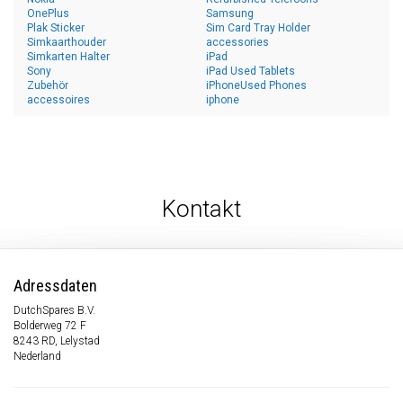
OnePlus
Samsung
Plak Sticker
Sim Card Tray Holder
Simkaarthouder
accessories
Simkarten Halter
iPad
Sony
iPad Used Tablets
Zubehör
iPhoneUsed Phones
accessoires
iphone
Kontakt
Adressdaten
DutchSpares B.V.
Bolderweg 72 F
8243 RD, Lelystad
Nederland