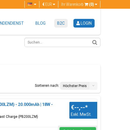
€
EUR
Ihr Warenkorb
(0)
NDENDIENST
BLOG
B2C
LOGIN
Sortieren nach:
Höchster Preis
00LZM) - 20.000mAh | 18W -
€--,--
*
Exkl. MwSt.
Fast Charge (PB200LZM)