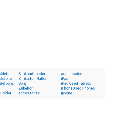
ablets
Simkaarthouder
accessories
elefone
Simkarten Halter
iPad
elefoons
Sony
iPad Used Tablets
Zubehör
iPhoneUsed Phones
 Holder
accessoires
iphone