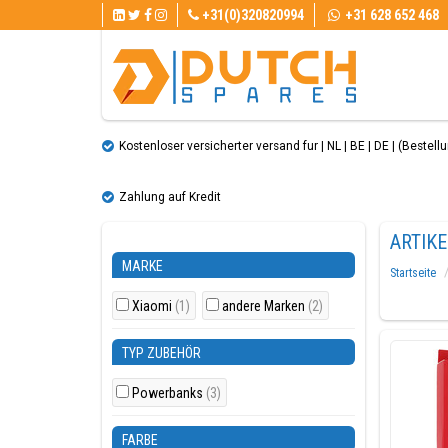
+31(0)320820994
+31 628 652 468
Kostenloser versicherter versand fur | NL | BE | DE | (Bestellun
Zahlung auf Kredit
ARTIK
MARKE
Startseite
Xiaomi
(1)
andere Marken
(2)
TYP ZUBEHÖR
Powerbanks
(3)
FARBE