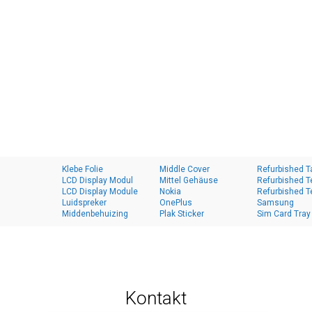
Klebe Folie
Middle Cover
Refurbished T
LCD Display Modul
Mittel Gehäuse
Refurbished T
LCD Display Module
Nokia
Refurbished T
Luidspreker
OnePlus
Samsung
Middenbehuizing
Plak Sticker
Sim Card Tray
Kontakt