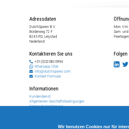
Adressdaten
Öffnun
DutchSpares B.V.
Mon. t/m 
Bolderweg 72 F
Sam. und
8243 RD, Lelystad
Feiertagen
Nederland
Kontaktieren Sie uns
Folgen 
+31(0)320820994
Whatsapp Chat
info@dutchspares.com
Kontakt Formular
Informationen
Kundendienst
Allgemeinen Geschäftsbedingungen
Datenschutzerklärung
Disclaimer
Zahlungs Information
Rücksendungen & Garantien
Wir benutzen Cookies nur für inte