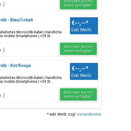
Schicken Sie mir
n
wenn verfügbar!
Ah - Blau/Cobalt
€--,--
*
Exkl. MwSt.
liefertes Micro-USB-Kabel | Handliche
r mobile Smartphones | +29 St...
Schicken Sie mir
n
wenn verfügbar!
mAh - Rot/Rouge
€--,--
*
Exkl. MwSt.
liefertes Micro-USB-Kabel | Handliche
r mobile Smartphones | +29 St...
Schicken Sie mir
n
wenn verfügbar!
* exkl. MwSt. zzgl.
Versandkosten