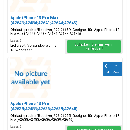
Apple iPhone 13 Pro Max
(A2643;A2484;A2641;A2644;A2645)
Ohrlautsprecher/Receiver, 923-06659
Ohrlautsprecher/Receiver, 923-06659, Geeignet für: Apple iPhone 13
Pro Max (A2643;A2484;A2641;A2644;A2645)
Lager: 0
Schicken Sie mir wenn
Lieferzeit: Versandbereit in 5 -
verfügbar!
15 Werktagen
€--,--
*
Exkl. MwSt.
Apple iPhone 13 Pro
(A2638;A2483;A2636;A2639;A2640)
Ohrlautsprecher/Receiver, 923-06255
Ohrlautsprecher/Receiver, 923-06255, Geeignet für: Apple iPhone 13
Pro (A2638;A2483;A2636;A2639;A2640)
Lager: 0