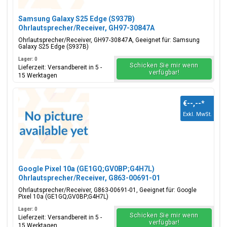
Samsung Galaxy S25 Edge (S937B)
Ohrlautsprecher/Receiver, GH97-30847A
Ohrlautsprecher/Receiver, GH97-30847A, Geeignet für: Samsung
Galaxy S25 Edge (S937B)
Lager: 0
Schicken Sie mir wenn
Lieferzeit: Versandbereit in 5 -
verfügbar!
15 Werktagen
€--,--
*
Exkl. MwSt.
Google Pixel 10a (GE1GQ;GV0BP;G4H7L)
Ohrlautsprecher/Receiver, G863-00691-01
Ohrlautsprecher/Receiver, G863-00691-01, Geeignet für: Google
Pixel 10a (GE1GQ;GV0BP;G4H7L)
Lager: 0
Schicken Sie mir wenn
Lieferzeit: Versandbereit in 5 -
verfügbar!
15 Werktagen