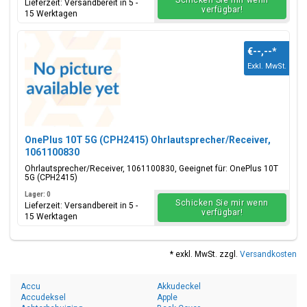
Schicken Sie mir wenn
Lieferzeit: Versandbereit in 5 -
verfügbar!
15 Werktagen
€--,--
*
Exkl. MwSt.
OnePlus 10T 5G (CPH2415) Ohrlautsprecher/Receiver,
1061100830
Ohrlautsprecher/Receiver, 1061100830, Geeignet für: OnePlus 10T
5G (CPH2415)
Lager: 0
Schicken Sie mir wenn
Lieferzeit: Versandbereit in 5 -
verfügbar!
15 Werktagen
* exkl. MwSt. zzgl.
Versandkosten
Accu
Akkudeckel
Accudeksel
Apple