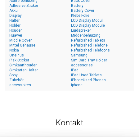
Achterbehuizing
Back Cover
Adhesive Sticker
Battery
Akku
Battery Cover
Display
Klebe Folie
Halter
LCD Display Modul
Holder
LCD Display Module
Houder
Luidspreker
Huawei
Middenbehuizing
Middle Cover
Refurbished Tablets
Mittel Gehäuse
Refurbished Telefone
Nokia
Refurbished Telefoons
OnePlus
Samsung
Plak Sticker
Sim Card Tray Holder
Simkaarthouder
accessories
Simkarten Halter
iPad
Sony
iPad Used Tablets
Zubehör
iPhoneUsed Phones
accessoires
iphone
Kontakt