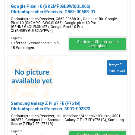
Google Pixel 10 (GK2MP;GLBW0;GL066)
Ohrlautsprecher/Receiver, G863-00688-01
Ohrlautsprecher/Receiver, G863-00688-01, Geeignet für: Google
Pixel 10 (GK2MP;GLBW0;GL066), Google pixel 10 Pro
(GEHN3;G4QUR;GN4F5), Google Pixel 10 Pro
XL(G45RY;GUL82;GYPW4)
Lager: 0
Schicken Sie mir wenn
Lieferzeit: Versandbereit in 5 -
verfügbar!
15 Werktagen
€--,--
*
Exkl. MwSt.
Samsung Galaxy Z Flip7 FE (F761B)
Ohrlautsprecher/Receiver, 3001-002873
Ohrlautsprecher/Receiver, Inkl. Klebeband/Adhesive/Sticker, 3001-
002873, Geeignet für: Samsung Galaxy Z Flip7 FE (F761B), Samsung
Galaxy Z Flip 7 FE (F761B)
Lager: 0