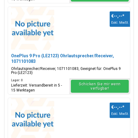
€--,--
*
Exkl. MwSt.
OnePlus 9 Pro (LE2123) Ohrlautsprecher/Receiver,
1071101083
Ohrlautsprecher/Receiver, 1071101083, Geeignet für: OnePlus 9
Pro (LE2123)
Lager: 0
Schicken Sie mir wenn
Lieferzeit: Versandbereit in 5 -
verfügbar!
15 Werktagen
€--,--
*
Exkl. MwSt.