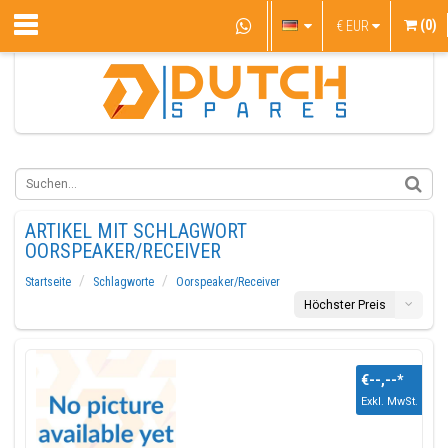
(0)
€
EUR
ARTIKEL MIT SCHLAGWORT
OORSPEAKER/RECEIVER
Startseite
Schlagworte
Oorspeaker/Receiver
Höchster Preis
€--,--
*
Exkl. MwSt.