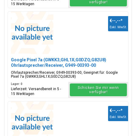
verfügbar!
15 Werktagen
€--,--
*
Exkl. MwSt.
Google Pixel 7a (GWKK3;GHL1X;G0DZQ;G82U8)
Ohrlautsprecher/Receiver, G949-00393-00
Ohrlautsprecher/Receiver, G949-00393-00, Geeignet für: Google
Pixel 7a (GWKK3;GHL1X;G0DZQ;G82U8)
Lager: 0
Schicken Sie mir wenn
Lieferzeit: Versandbereit in 5 -
verfügbar!
15 Werktagen
€--,--
*
Exkl. MwSt.