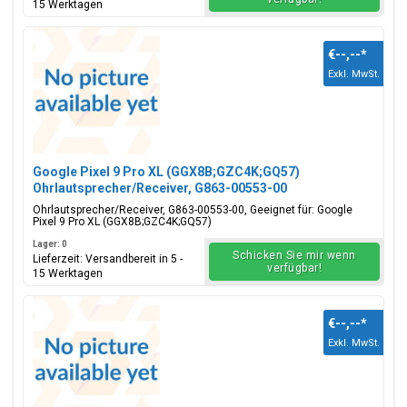
15 Werktagen
€--,--
*
Exkl. MwSt.
Google Pixel 9 Pro XL (GGX8B;GZC4K;GQ57)
Ohrlautsprecher/Receiver, G863-00553-00
Ohrlautsprecher/Receiver, G863-00553-00, Geeignet für: Google
Pixel 9 Pro XL (GGX8B;GZC4K;GQ57)
Lager: 0
Schicken Sie mir wenn
Lieferzeit: Versandbereit in 5 -
verfügbar!
15 Werktagen
€--,--
*
Exkl. MwSt.