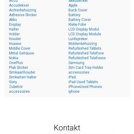
Accu
Akkudeckel
Accudeksel
Apple
Achterbehuizing
Back Cover
Adhesive Sticker
Battery
Akku
Battery Cover
Display
Klebe Folie
Halter
LCD Display Modul
Holder
LCD Display Module
Houder
Luidspreker
Huawei
Middenbehuizing
Middle Cover
Refurbished Tablets
Mittel Gehäuse
Refurbished Telefone
Nokia
Refurbished Telefoons
OnePlus
Samsung
Plak Sticker
Sim Card Tray Holder
Simkaarthouder
accessories
Simkarten Halter
iPad
Sony
iPad Used Tablets
Zubehör
iPhoneUsed Phones
accessoires
iphone
Kontakt