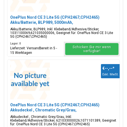
OnePlus Nord CE 3 Lite 5G (CPH2467;CPH2465)
Akku/Batterie, BLP989, 5000mAh,
1031100069;621035000006
Akku/Batterie, BLP989, Inkl. Klebeband/Adhesive/Sticker,
1031100069;621035000006, Geeignet für: OnePlus Nord CE 3 Lite
5G (CPH2467;CPH2465)
Lager: 0
Schicken Sie mir wenn
Lieferzeit: Versandbereit in 5 -
verfügbar!
15 Werktagen
€--,--
*
Exkl. MwSt.
OnePlus Nord CE 3 Lite 5G (CPH2467;CPH2465)
Akkudeckel , Chromatic Grey/Grau,
621033000026;1071101389
Akkudeckel , Chromatic Grey/Grau, Inkl.
Klebeband/Adhesive/Sticker, 621033000026;1071101389, Geeignet
für: OnePlus Nord CE 3 Lite 5G (CPH2467;CPH2465)