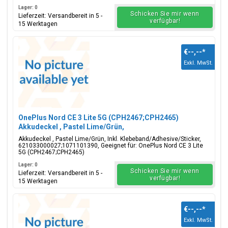
Lager: 0
Schicken Sie mir wenn
Lieferzeit: Versandbereit in 5 -
verfügbar!
15 Werktagen
€--,--
*
Exkl. MwSt.
OnePlus Nord CE 3 Lite 5G (CPH2467;CPH2465)
Akkudeckel , Pastel Lime/Grün,
621033000027;1071101390
Akkudeckel , Pastel Lime/Grün, Inkl. Klebeband/Adhesive/Sticker,
621033000027;1071101390, Geeignet für: OnePlus Nord CE 3 Lite
5G (CPH2467;CPH2465)
Lager: 0
Schicken Sie mir wenn
Lieferzeit: Versandbereit in 5 -
verfügbar!
15 Werktagen
€--,--
*
Exkl. MwSt.