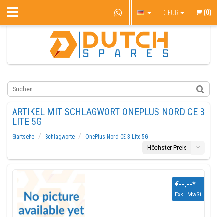
(0)
€
EUR
ARTIKEL MIT SCHLAGWORT ONEPLUS NORD CE 3
LITE 5G
Startseite
Schlagworte
OnePlus Nord CE 3 Lite 5G
Höchster Preis
€--,--
*
Exkl. MwSt.