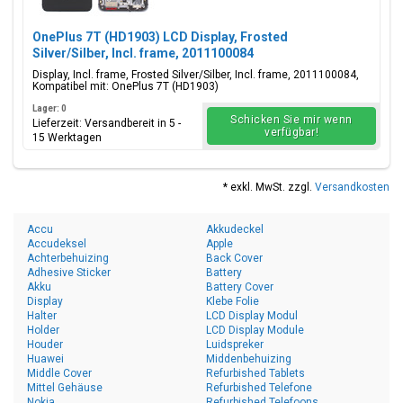
OnePlus 7T (HD1903) LCD Display, Frosted
Silver/Silber, Incl. frame, 2011100084
Display, Incl. frame, Frosted Silver/Silber, Incl. frame, 2011100084,
Kompatibel mit: OnePlus 7T (HD1903)
Lager: 0
Schicken Sie mir wenn
Lieferzeit: Versandbereit in 5 -
verfügbar!
15 Werktagen
* exkl. MwSt. zzgl.
Versandkosten
Accu
Akkudeckel
Accudeksel
Apple
Achterbehuizing
Back Cover
Adhesive Sticker
Battery
Akku
Battery Cover
Display
Klebe Folie
Halter
LCD Display Modul
Holder
LCD Display Module
Houder
Luidspreker
Huawei
Middenbehuizing
Middle Cover
Refurbished Tablets
Mittel Gehäuse
Refurbished Telefone
Nokia
Refurbished Telefoons