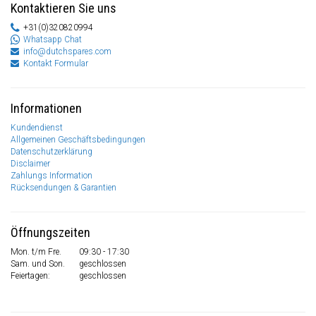
Kontaktieren Sie uns
+31(0)320820994
Whatsapp Chat
info@dutchspares.com
Kontakt Formular
Informationen
Kundendienst
Allgemeinen Geschäftsbedingungen
Datenschutzerklärung
Disclaimer
Zahlungs Information
Rücksendungen & Garantien
Öffnungszeiten
Mon. t/m Fre.
09:30 - 17:30
Sam. und Son.
geschlossen
Feiertagen:
geschlossen