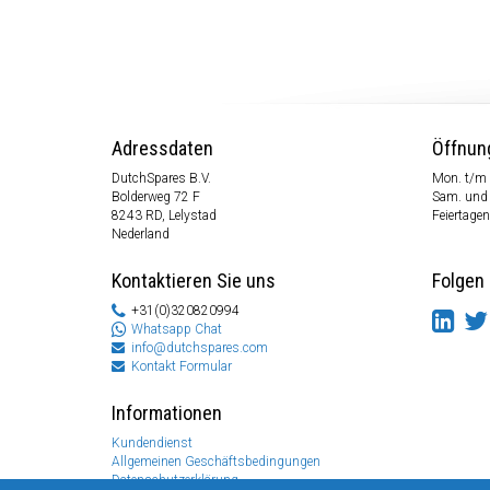
Adressdaten
Öffnun
DutchSpares B.V.
Mon. t/m 
Bolderweg 72 F
Sam. und
8243 RD, Lelystad
Feiertagen
Nederland
Kontaktieren Sie uns
Folgen 
+31(0)320820994
Whatsapp Chat
info@dutchspares.com
Kontakt Formular
Informationen
Kundendienst
Allgemeinen Geschäftsbedingungen
Datenschutzerklärung