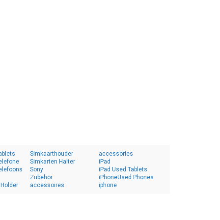
ablets
Simkaarthouder
accessories
elefone
Simkarten Halter
iPad
elefoons
Sony
iPad Used Tablets
Zubehör
iPhoneUsed Phones
 Holder
accessoires
iphone