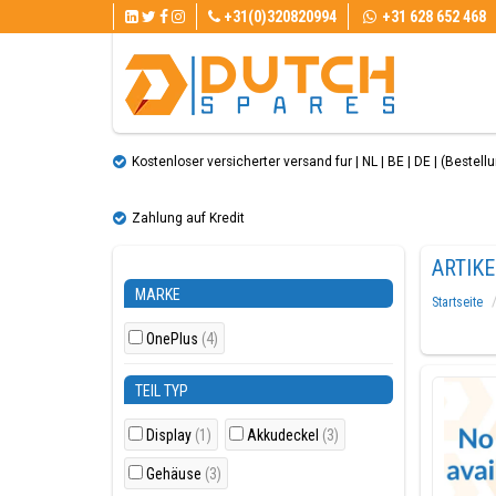
+31(0)320820994
+31 628 652 468
Kostenloser versicherter versand fur | NL | BE | DE | (Bestellun
Zahlung auf Kredit
ARTIK
MARKE
Startseite
OnePlus
(4)
TEIL TYP
Display
(1)
Akkudeckel
(3)
Gehäuse
(3)