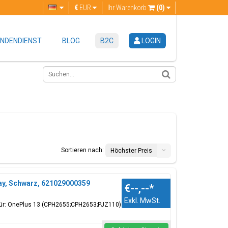
€
EUR
Ihr Warenkorb
(0)
NDENDIENST
BLOG
B2C
LOGIN
Sortieren nach:
Höchster Preis
y, Schwarz, 621029000359
€--,--
*
Exkl. MwSt.
 für: OnePlus 13 (CPH2655;CPH2653;PJZ110)