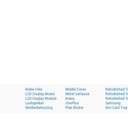
Klebe Folie
Middle Cover
Refurbished T
LCD Display Modul
Mittel Gehäuse
Refurbished T
LCD Display Module
Nokia
Refurbished T
Luidspreker
OnePlus
Samsung
Middenbehuizing
Plak Sticker
Sim Card Tray