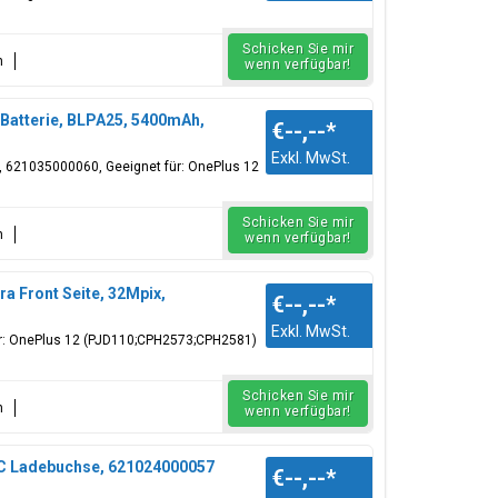
Schicken Sie mir
n
wenn verfügbar!
atterie, BLPA25, 5400mAh,
€--,--
*
Exkl. MwSt.
r, 621035000060, Geeignet für: OnePlus 12
Schicken Sie mir
n
wenn verfügbar!
 Front Seite, 32Mpix,
€--,--
*
Exkl. MwSt.
ür: OnePlus 12 (PJD110;CPH2573;CPH2581)
Schicken Sie mir
n
wenn verfügbar!
C Ladebuchse, 621024000057
€--,--
*