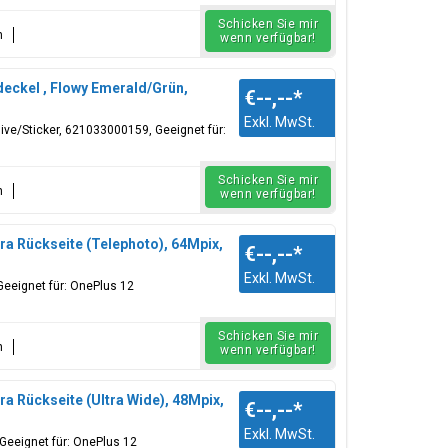
Schicken Sie mir
n
wenn verfügbar!
ckel , Flowy Emerald/Grün,
€--,--
*
Exkl. MwSt.
ive/Sticker, 621033000159, Geeignet für:
Schicken Sie mir
n
wenn verfügbar!
 Rückseite (Telephoto), 64Mpix,
€--,--
*
Exkl. MwSt.
eeignet für: OnePlus 12
Schicken Sie mir
n
wenn verfügbar!
Rückseite (Ultra Wide), 48Mpix,
€--,--
*
Exkl. MwSt.
Geeignet für: OnePlus 12