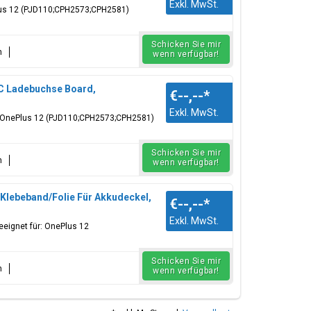
Exkl. MwSt.
lus 12 (PJD110;CPH2573;CPH2581)
Schicken Sie mir
n
wenn verfügbar!
C Ladebuchse Board,
€--,--
*
Exkl. MwSt.
: OnePlus 12 (PJD110;CPH2573;CPH2581)
Schicken Sie mir
n
wenn verfügbar!
lebeband/Folie Für Akkudeckel,
€--,--
*
Exkl. MwSt.
eignet für: OnePlus 12
Schicken Sie mir
n
wenn verfügbar!