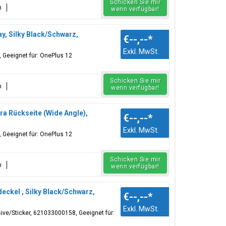
Schicken Sie mir
n
wenn verfügbar!
, Silky Black/Schwarz,
€--,--
*
Exkl. MwSt.
, Geeignet für: OnePlus 12
Schicken Sie mir
n
wenn verfügbar!
 Rückseite (Wide Angle),
€--,--
*
Exkl. MwSt.
 Geeignet für: OnePlus 12
Schicken Sie mir
n
wenn verfügbar!
kel , Silky Black/Schwarz,
€--,--
*
Exkl. MwSt.
ive/Sticker, 621033000158, Geeignet für: