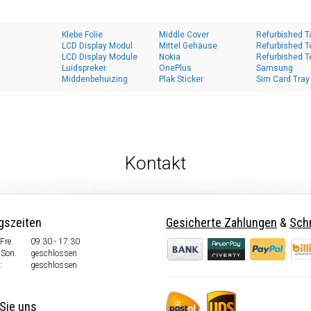
Klebe Folie
Middle Cover
Refurbished T
LCD Display Modul
Mittel Gehäuse
Refurbished T
LCD Display Module
Nokia
Refurbished T
Luidspreker
OnePlus
Samsung
Middenbehuizing
Plak Sticker
Sim Card Tray
Kontakt
gszeiten
Gesicherte Zahlungen
&
Schn
Fre.
09:30 - 17:30
 Son.
geschlossen
:
geschlossen
Sie uns