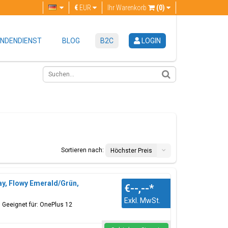
€
EUR
Ihr Warenkorb
(0)
NDENDIENST
BLOG
B2C
LOGIN
Sortieren nach:
Höchster Preis
y, Flowy Emerald/Grün,
€--,--
*
Exkl. MwSt.
 Geeignet für: OnePlus 12