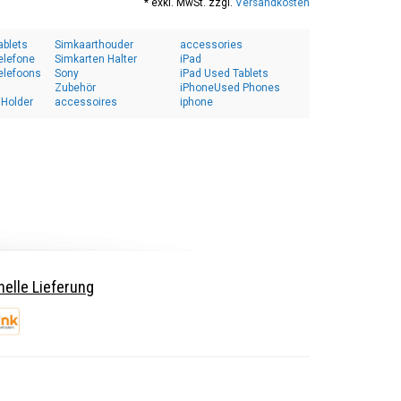
* exkl. MwSt. zzgl.
Versandkosten
ablets
Simkaarthouder
accessories
elefone
Simkarten Halter
iPad
elefoons
Sony
iPad Used Tablets
Zubehör
iPhoneUsed Phones
 Holder
accessoires
iphone
elle Lieferung