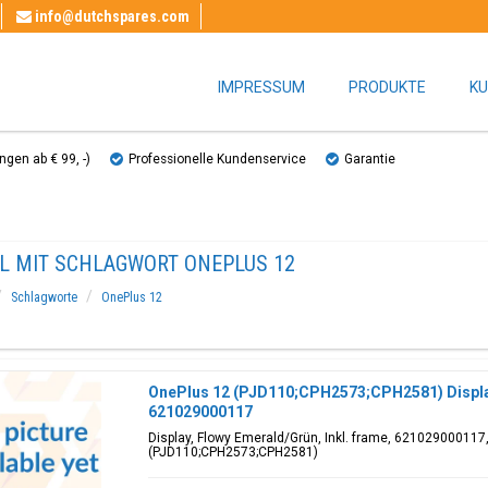
info@dutchspares.com
IMPRESSUM
PRODUKTE
KU
gen ab € 99, ​​-)
Professionelle Kundenservice
Garantie
EL MIT SCHLAGWORT ONEPLUS 12
Schlagworte
OnePlus 12
OnePlus 12 (PJD110;CPH2573;CPH2581) Displa
621029000117
Display, Flowy Emerald/Grün, Inkl. frame, 621029000117,
(PJD110;CPH2573;CPH2581)