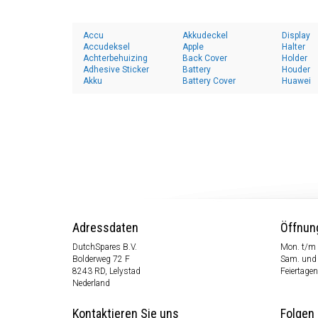
Accu
Akkudeckel
Display
Accudeksel
Apple
Halter
Achterbehuizing
Back Cover
Holder
Adhesive Sticker
Battery
Houder
Akku
Battery Cover
Huawei
Adressdaten
Öffnun
DutchSpares B.V.
Mon. t/m 
Bolderweg 72 F
Sam. und
8243 RD, Lelystad
Feiertagen
Nederland
Kontaktieren Sie uns
Folgen 