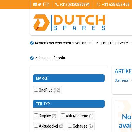
+31(0)320820994
+31 628 652 468
Kostenloser versicherter versand fur | NL | BE | DE | (Bestellun
Zahlung auf Kredit
ARTIK
MARKE
Startseite
OnePlus
(12)
TEIL TYP
Display
(2)
Akku/Batterie
(1)
Akkudeckel
(2)
Gehäuse
(2)