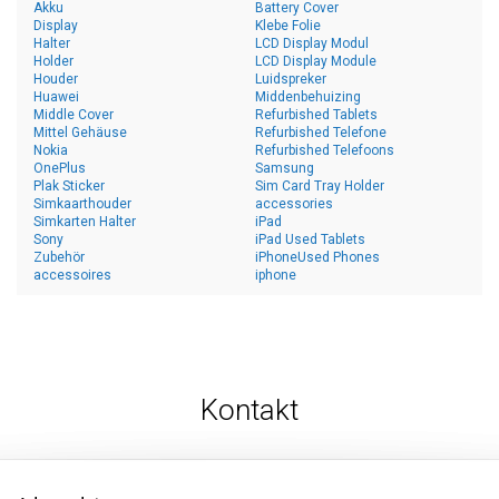
Akku
Battery Cover
Display
Klebe Folie
Halter
LCD Display Modul
Holder
LCD Display Module
Houder
Luidspreker
Huawei
Middenbehuizing
Middle Cover
Refurbished Tablets
Mittel Gehäuse
Refurbished Telefone
Nokia
Refurbished Telefoons
OnePlus
Samsung
Plak Sticker
Sim Card Tray Holder
Simkaarthouder
accessories
Simkarten Halter
iPad
Sony
iPad Used Tablets
Zubehör
iPhoneUsed Phones
accessoires
iphone
Kontakt