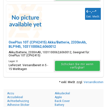
€--,--
*
Exkl. MwSt.
OnePlus 10T (CPH2415) Akku/Batterie, 2330mAh,
BLP945, 1031100062;6060012
Akku/Batterie, 2330mAh, 1031100062;6060012, Geeignet für:
OnePlus 10T (CPH2415)
Lager: 0
Schicken Sie mir wenn
Lieferzeit: Versandbereit in 5 -
verfügbar!
15 Werktagen
* exkl. MwSt. zzgl.
Versandkosten
Accu
Akkudeckel
Accudeksel
Apple
Achterbehuizing
Back Cover
Adhesive Sticker
Battery