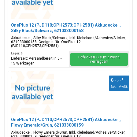
OnePlus 12 (PJD110;CPH2573;CPH2581) Akkudeckel ,
Silky Black/Schwarz, 621033000158
Akkudeckel , Silky Black/Schwarz, Inkl. Klebeband/Adhesive/Sticker,
621033000158, Geeignet für: OnePlus 12
(PJD110;CPH2573;CPH2581)
Lager: 0
Schicken Sie mir wenn
Lieferzeit: Versandbereit in 5 -
verfügbar!
15 Werktagen
€--,--
*
Exkl. MwSt.
OnePlus 12 (PJD110;CPH2573;CPH2581) Akkudeckel ,
Flowy Emerald/Grün, 621033000159
Akkudeckel , Flowy Emerald/Grün, Inkl. Klebeband/Adhesive/Sticker,
621033000159, Geeignet für: OnePlus 12