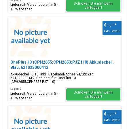
Schicken Sie mir wenn
Lieferzeit: Versandbereit in 5 -
verfügbar!
15 Werktagen
€--,--
*
Exkl. MwSt.
OnePlus 13 (CPH2655;CPH2653;PJZ110) Akkudeckel ,
Blau, 621033000412
Akkudeckel , Blau, Inkl. Klebeband/Adhesive/Sticker,
621033000412, Geeignet für: OnePlus 13
(CPH2655;CPH2653;PJZ110)
Lager: 0
Schicken Sie mir wenn
Lieferzeit: Versandbereit in 5 -
verfügbar!
15 Werktagen
€--,--
*
Exkl. MwSt.