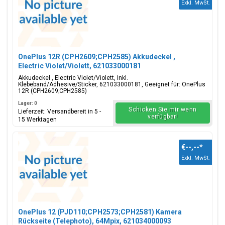
Exkl. MwSt.
OnePlus 12R (CPH2609;CPH2585) Akkudeckel ,
Electric Violet/Violett, 621033000181
Akkudeckel , Electric Violet/Violett, Inkl.
Klebeband/Adhesive/Sticker, 621033000181, Geeignet für: OnePlus
12R (CPH2609;CPH2585)
Lager: 0
Schicken Sie mir wenn
Lieferzeit: Versandbereit in 5 -
verfügbar!
15 Werktagen
€--,--
*
Exkl. MwSt.
OnePlus 12 (PJD110;CPH2573;CPH2581) Kamera
Rückseite (Telephoto), 64Mpix, 621034000093