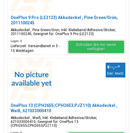
OnePlus 9 Pro (LE2123) Akkudeckel , Pine Green/Grün,
2011100245
Akkudeckel , Pine Green/Grün, Inkl. Klebeband/Adhesive/Sticker,
2011100245, Geeignet für: OnePlus 9 Pro (LE2123)
Lager: 0
Schicken Sie mir wenn
Lieferzeit: Versandbereit in 5 -
verfügbar!
15 Werktagen
€--,--
*
Exkl. MwSt.
OnePlus 13 (CPH2655;CPH2653;PJZ110) Akkudeckel ,
Weiß, 621033000410
Akkudeckel , Weiß, Inkl. Klebeband/Adhesive/Sticker,
621033000410, Geeignet für: OnePlus 13
(CPH2655;CPH2653;PJZ110)
Lager: 0