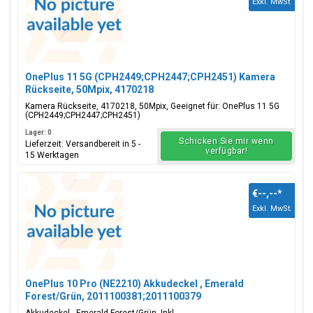
Exkl. MwSt.
OnePlus 11 5G (CPH2449;CPH2447;CPH2451) Kamera
Rückseite, 50Mpix, 4170218
Kamera Rückseite, 4170218, 50Mpix, Geeignet für: OnePlus 11 5G
(CPH2449;CPH2447;CPH2451)
Lager: 0
Schicken Sie mir wenn
Lieferzeit: Versandbereit in 5 -
verfügbar!
15 Werktagen
€--,--
*
Exkl. MwSt.
OnePlus 10 Pro (NE2210) Akkudeckel , Emerald
Forest/Grün, 2011100381;2011100379