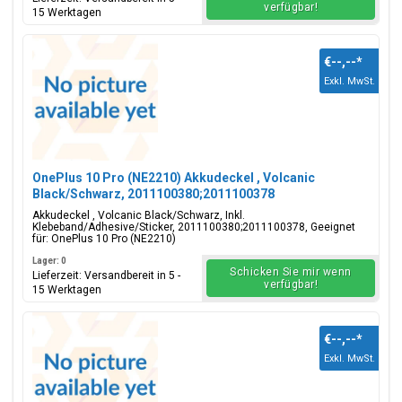
verfügbar!
15 Werktagen
€--,--
*
Exkl. MwSt.
OnePlus 10 Pro (NE2210) Akkudeckel , Volcanic
Black/Schwarz, 2011100380;2011100378
Akkudeckel , Volcanic Black/Schwarz, Inkl.
Klebeband/Adhesive/Sticker, 2011100380;2011100378, Geeignet
für: OnePlus 10 Pro (NE2210)
Lager: 0
Schicken Sie mir wenn
Lieferzeit: Versandbereit in 5 -
verfügbar!
15 Werktagen
€--,--
*
Exkl. MwSt.