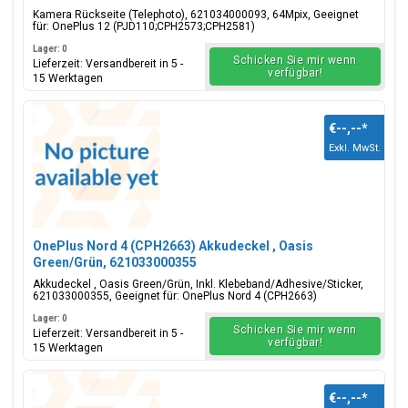
Kamera Rückseite (Telephoto), 621034000093, 64Mpix, Geeignet
für: OnePlus 12 (PJD110;CPH2573;CPH2581)
Lager: 0
Schicken Sie mir wenn
Lieferzeit: Versandbereit in 5 -
verfügbar!
15 Werktagen
€--,--
*
Exkl. MwSt.
OnePlus Nord 4 (CPH2663) Akkudeckel , Oasis
Green/Grün, 621033000355
Akkudeckel , Oasis Green/Grün, Inkl. Klebeband/Adhesive/Sticker,
621033000355, Geeignet für: OnePlus Nord 4 (CPH2663)
Lager: 0
Schicken Sie mir wenn
Lieferzeit: Versandbereit in 5 -
verfügbar!
15 Werktagen
€--,--
*