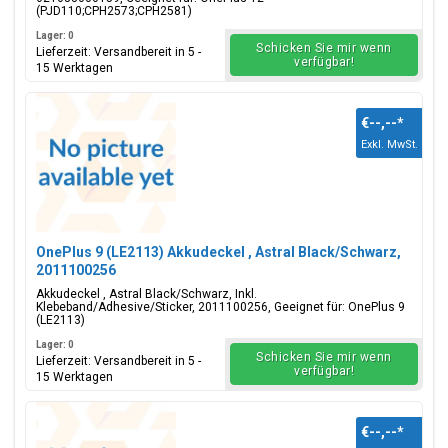
(PJD110;CPH2573;CPH2581)
Lager: 0
Schicken Sie mir wenn
Lieferzeit: Versandbereit in 5 -
verfügbar!
15 Werktagen
€--,--
*
Exkl. MwSt.
OnePlus 9 (LE2113) Akkudeckel , Astral Black/Schwarz,
2011100256
Akkudeckel , Astral Black/Schwarz, Inkl.
Klebeband/Adhesive/Sticker, 2011100256, Geeignet für: OnePlus 9
(LE2113)
Lager: 0
Schicken Sie mir wenn
Lieferzeit: Versandbereit in 5 -
verfügbar!
15 Werktagen
€--,--
*