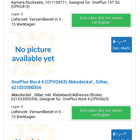
Kamera Rückseite, 1011100111, Geeignet für: OnePlus 10T 5G
(CPH2415)
Lager: 0
Schicken Sie mir wenn
Lieferzeit: Versandbereit in 5 -
verfügbar!
15 Werktagen
€--,--
*
Exkl. MwSt.
OnePlus Nord 4 (CPH2663) Akkudeckel , Silber,
621033000356
Akkudeckel , Silber, Inkl. Klebeband/Adhesive/Sticker,
621033000356, Geeignet für: OnePlus Nord 4 (CPH2663)
Lager: 0
Schicken Sie mir wenn
Lieferzeit: Versandbereit in 5 -
verfügbar!
15 Werktagen
€--,--
*