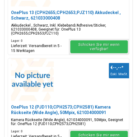
OnePlus 13 (CPH2655;CPH2653;PJZ110) Akkudeckel ,
Schwarz, 621033000408
Akkudeckel , Schwarz, Inkl. Klebeband/Adhesive/Sticker,
621033000408, Geeignet für: OnePlus 13
(CPH2655;CPH2653;PJZ110)
Lager: 0
Schicken Sie mir wenn
Lieferzeit: Versandbereit in 5 -
verfügbar!
15 Werktagen
€--,--
*
Exkl. MwSt.
OnePlus 12 (PJD110;CPH2573;CPH2581) Kamera
Rückseite (Wide Angle), 50Mpix, 621034000091
Kamera Rückseite (Wide Angle), 621034000091, 50Mpix, Geeignet
für: OnePlus 12 (PJD110;CPH2573;CPH2581)
Lager: 0
Schicken Sie mir wenn
Lieferzeit: Versandbereit in 5 -