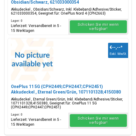
Obsidian/Schwarz, 621033000354
Akkudeckel , Obsidian/Schwarz, Inkl. Klebeband/Adhesive/Sticker,
621033000354, Geeignet für: OnePlus Nord 4 (CPH2663)
Lager: 0
Schicken Sie mir wenn
Lieferzeit: Versandbereit in 5 -
verfügbar!
15 Werktagen
€--,--
*
Exkl. MwSt.
OnePlus 11 5G (CPH2449;CPH2447;CPH2451)
Akkudeckel , Eternal Green/Grün, 1071101328;4150380
Akkudeckel , Eternal Green/Grün, Inkl. Klebeband/Adhesive/Sticker,
1071101328;4150380, Geeignet für: OnePlus 11 5G
(CPH2449;CPH2447;CPH2451)
Lager: 0
Schicken Sie mir wenn
Lieferzeit: Versandbereit in 5 -
verfügbar!
15 Werktagen