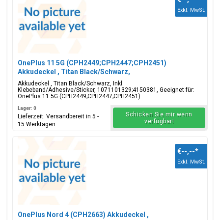
Exkl. MwSt.
OnePlus 11 5G (CPH2449;CPH2447;CPH2451)
Akkudeckel , Titan Black/Schwarz,
1071101329;4150381
Akkudeckel , Titan Black/Schwarz, Inkl.
Klebeband/Adhesive/Sticker, 1071101329;4150381, Geeignet für:
OnePlus 11 5G (CPH2449;CPH2447;CPH2451)
Lager: 0
Schicken Sie mir wenn
Lieferzeit: Versandbereit in 5 -
verfügbar!
15 Werktagen
€--,--
*
Exkl. MwSt.
OnePlus Nord 4 (CPH2663) Akkudeckel ,