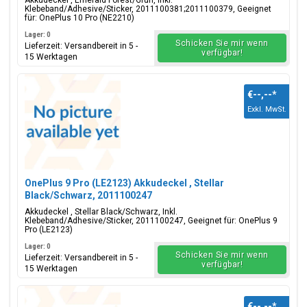
Akkudeckel , Emerald Forest/Grün, Inkl.
Klebeband/Adhesive/Sticker, 2011100381;2011100379, Geeignet
für: OnePlus 10 Pro (NE2210)
Lager: 0
Schicken Sie mir wenn
Lieferzeit: Versandbereit in 5 -
verfügbar!
15 Werktagen
€--,--
*
Exkl. MwSt.
OnePlus 9 Pro (LE2123) Akkudeckel , Stellar
Black/Schwarz, 2011100247
Akkudeckel , Stellar Black/Schwarz, Inkl.
Klebeband/Adhesive/Sticker, 2011100247, Geeignet für: OnePlus 9
Pro (LE2123)
Lager: 0
Schicken Sie mir wenn
Lieferzeit: Versandbereit in 5 -
verfügbar!
15 Werktagen
€--,--
*