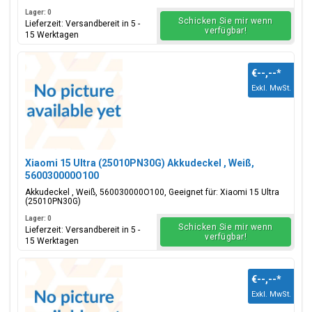
Lager: 0
Schicken Sie mir wenn
Lieferzeit: Versandbereit in 5 -
verfügbar!
15 Werktagen
€--,--
*
Exkl. MwSt.
Xiaomi 15 Ultra (25010PN30G) Akkudeckel , Weiß,
560030000O100
Akkudeckel , Weiß, 560030000O100, Geeignet für: Xiaomi 15 Ultra
(25010PN30G)
Lager: 0
Schicken Sie mir wenn
Lieferzeit: Versandbereit in 5 -
verfügbar!
15 Werktagen
€--,--
*
Exkl. MwSt.