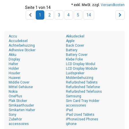
* exkl. MwSt. zzgl.
Versandkosten
Seite 1 von 14
1
2
3
4
5
14
Accu
Akkudeckel
Accudeksel
Apple
Achterbehuizing
Back Cover
Adhesive Sticker
Battery
Akku
Battery Cover
Display
Klebe Folie
Halter
LCD Display Modul
Holder
LCD Display Module
Houder
Luidspreker
Huawei
Middenbehuizing
Middle Cover
Refurbished Tablets
Mittel Gehäuse
Refurbished Telefone
Nokia
Refurbished Telefoons
OnePlus
Samsung
Plak Sticker
Sim Card Tray Holder
Simkaarthouder
accessories
Simkarten Halter
iPad
Sony
iPad Used Tablets
Zubehör
iPhoneUsed Phones
accessoires
iphone