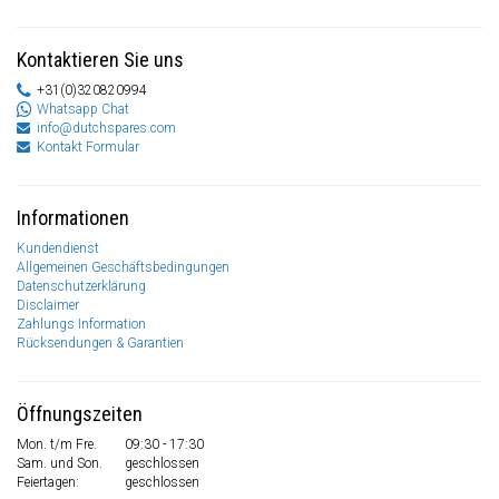
Kontaktieren Sie uns
+31(0)320820994
Whatsapp Chat
info@dutchspares.com
Kontakt Formular
Informationen
Kundendienst
Allgemeinen Geschäftsbedingungen
Datenschutzerklärung
Disclaimer
Zahlungs Information
Rücksendungen & Garantien
Öffnungszeiten
Mon. t/m Fre.
09:30 - 17:30
Sam. und Son.
geschlossen
Feiertagen:
geschlossen