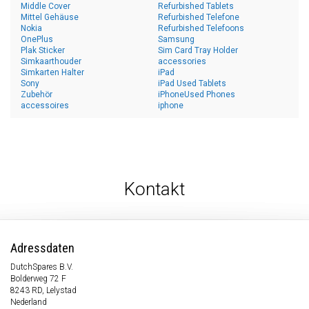
Middle Cover
Refurbished Tablets
Mittel Gehäuse
Refurbished Telefone
Nokia
Refurbished Telefoons
OnePlus
Samsung
Plak Sticker
Sim Card Tray Holder
Simkaarthouder
accessories
Simkarten Halter
iPad
Sony
iPad Used Tablets
Zubehör
iPhoneUsed Phones
accessoires
iphone
Kontakt
Adressdaten
DutchSpares B.V.
Bolderweg 72 F
8243 RD, Lelystad
Nederland