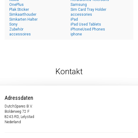
OnePlus
Samsung
Plak Sticker
Sim Card Tray Holder
Simkaarthouder
accessories
Simkarten Halter
iPad
Sony
iPad Used Tablets
Zubehör
iPhoneUsed Phones
accessoires
iphone
Kontakt
Adressdaten
DutchSpares B.V.
Bolderweg 72 F
8243 RD, Lelystad
Nederland