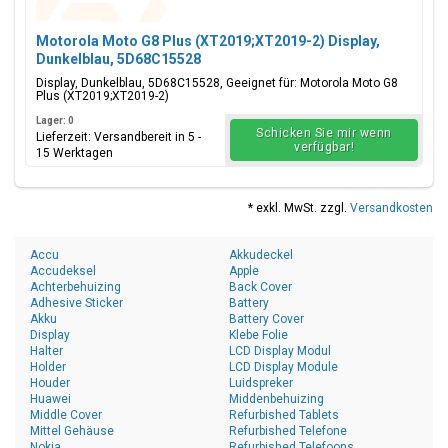
Motorola Moto G8 Plus (XT2019;XT2019-2) Display,
Dunkelblau, 5D68C15528
Display, Dunkelblau, 5D68C15528, Geeignet für: Motorola Moto G8
Plus (XT2019;XT2019-2)
Lager: 0
Schicken Sie mir wenn
Lieferzeit: Versandbereit in 5 -
verfügbar!
15 Werktagen
* exkl. MwSt. zzgl.
Versandkosten
Accu
Akkudeckel
Accudeksel
Apple
Achterbehuizing
Back Cover
Adhesive Sticker
Battery
Akku
Battery Cover
Display
Klebe Folie
Halter
LCD Display Modul
Holder
LCD Display Module
Houder
Luidspreker
Huawei
Middenbehuizing
Middle Cover
Refurbished Tablets
Mittel Gehäuse
Refurbished Telefone
Nokia
Refurbished Telefoons