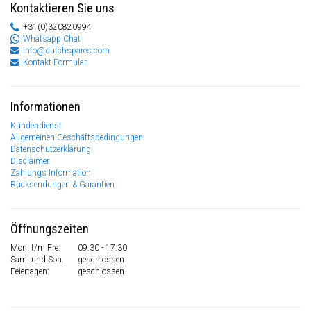
Kontaktieren Sie uns
+31(0)320820994
Whatsapp Chat
info@dutchspares.com
Kontakt Formular
Informationen
Kundendienst
Allgemeinen Geschäftsbedingungen
Datenschutzerklärung
Disclaimer
Zahlungs Information
Rücksendungen & Garantien
Öffnungszeiten
Mon. t/m Fre.
09:30 - 17:30
Sam. und Son.
geschlossen
Feiertagen:
geschlossen